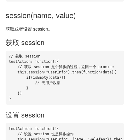
session(name, value)
获取或者设置 session。
获取 session
// 获取 session

testAction: function(){

    // 获取 session 是个异步的过程，返回一个 promise

    this.session("userInfo").then(function(data){

        if(isEmpty(data)){

            // 无用户数据

        }

    })

}
设置 session
testAction: function(){

    // 设置 session 也是异步操作

    this.session("userInfo", {name: "welefen"}).then