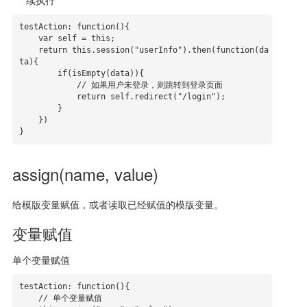
续执行
testAction: function(){

    var self = this;

    return this.session("userInfo").then(function(da
ta){

        if(isEmpty(data)){

            // 如果用户未登录，则跳转到登录页面

            return self.redirect("/login");

        }

    })

}
assign(name, value)
给模版变量赋值，或者读取已经赋值的模版变量。
变量赋值
单个变量赋值
testAction: function(){

    // 单个变量赋值
