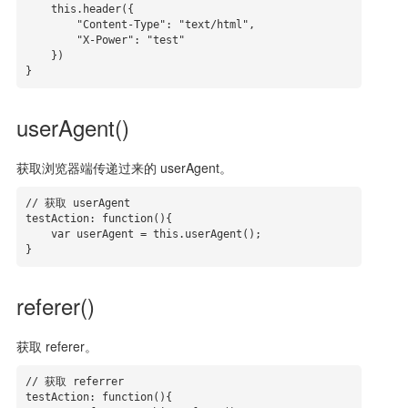
    this.header({

        "Content-Type": "text/html",

        "X-Power": "test"

    })

}
userAgent()
获取浏览器端传递过来的 userAgent。
// 获取 userAgent

testAction: function(){

    var userAgent = this.userAgent();

}
referer()
获取 referer。
// 获取 referrer

testAction: function(){
