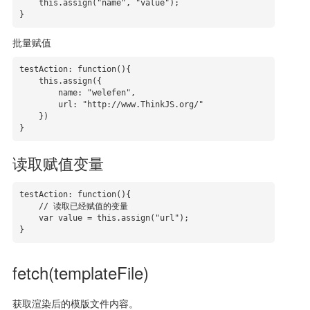
    this.assign("name", "value");

}
批量赋值
testAction: function(){

    this.assign({

        name: "welefen",

        url: "http://www.ThinkJS.org/"

    })

}
读取赋值变量
testAction: function(){

    // 读取已经赋值的变量

    var value = this.assign("url");

}
fetch(templateFile)
获取渲染后的模版文件内容。