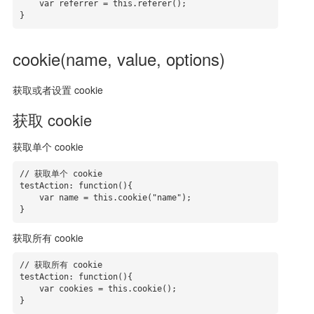
    var referrer = this.referer();

}
cookie(name, value, options)
获取或者设置 cookie
获取 cookie
获取单个 cookie
// 获取单个 cookie

testAction: function(){

    var name = this.cookie("name");

}
获取所有 cookie
// 获取所有 cookie

testAction: function(){

    var cookies = this.cookie();

}