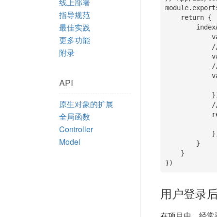
线上部署
module.export
指导规范
    return {

最佳实践
        indexAction: function(){

            var self = this;

更多功能
            // 获取分类列表

附录
            var catePromise = this.getCate();

            // 获取文章列表

            var articlePromise = D('Article').page(this.page("page")).select().then(function(data){

API
                self.assign("articleList"
            })

原生对象的扩展
            // 分类和文章列表数据都 OK 后渲染模版

            return Promise.all([catePromise, articlePromise]).then(function(){

全局函数
                return self.disp
Controller
            })

Model
        }

    }

})
用户登录
在项目中，经常