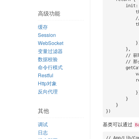
        init: function(http){

高级功能
            this.super("init", http);

            // 给模版里设置 title 等一些字段

            this.assign({

缓存
                title: "ThinkJ
Session
                navType: "
WebSocket
            })

        },

变量过滤器
        // 获取页面顶部的分类，几乎每个页面都会使用

数据校验
        // 那么可以放在基类里，供子类调用

命令行模式
        getCate: function(){

            var self = this;

Restful
            return D('Cate').select().then(function(data){

Http对象
                self.assign("cateList",
反向代理
            })

        }

    }

其他
})
调试
基类可以通过
B
日志
// App/Lib/Co