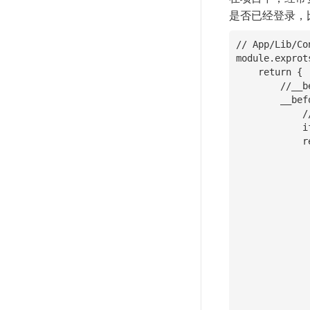
是否已经登录，
// App/Lib/Co
module.exprot
    return {

        //__before 会在执行具体的 action 之前执行

        __before: function(){

            // 登录页面不检测用户是否已经登录

            if(this.http.action === 'login'){return;}

            return this.session("userInfo").then(function(userInfo){

                // 用户
                if(isEmpty(userI
                    //ajax 访问返
                    if(sel
                        return se
                  
                  
                        return sel
              
                }el
                    
                    self.userI