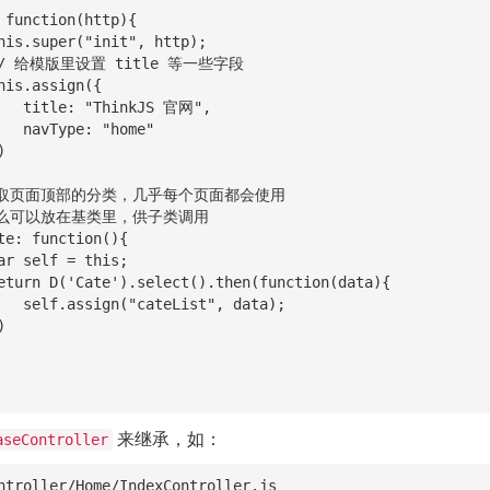
S 官网",

home"

 data);

来继承，如：
aseController
ntroller/Home/IndexController.js
