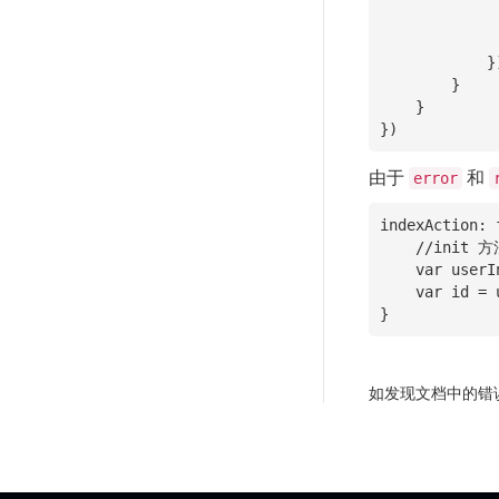
                    self.assign("use
               
            })

        }

    }

})
由于
和
error
indexAction: 
    //init 方法里将用户信息赋值到 this.userInfo 上，那么这里就可以直接获取了

    var userInfo = this.userInfo;

    var id = userInfo.id;

}
如发现文档中的错