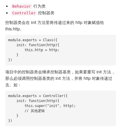
行为类
Behavior
控制器类
Controller
控制器类会在 init 方法里将传递过来的 http 对象赋值给
this.http。
module.exports = Class({

    init: function(http){

        this.http = http;

    }

})
项目中的控制器类会继承控制器基类，如果要重写 init 方法，
那么必须调用控制器基类的 init 方法，并将 http 对象传递过
去。如：
module.exports = Controller({

    init: function(http){

        this.super("init", http);

        // 其他逻辑

    }

})