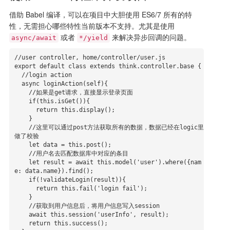
借助 Babel 编译，可以在项目中大胆使用 ES6/7 所有的特
性，无需担心哪些特性当前版本不支持。尤其是使用
或者
来解决异步回调的问题。
async/await
*/yield
//user controller, home/controller/user.js

export default class extends think.controller.base {

  //login action

  async loginAction(self){

    //如果是get请求，直接显示登录页面

    if(this.isGet()){

      return this.display();

    }

    //这里可以通过post方法获取所有的数据，数据已经在logic里
做了校验

    let data = this.post();

    //用户名去匹配数据库中对应的条目

    let result = await this.model('user').where({nam
e: data.name}).find();

    if(!validateLogin(result)){

      return this.fail('login fail');

    }

    //获取到用户信息后，将用户信息写入session

    await this.session('userInfo', result);

    return this.success();
