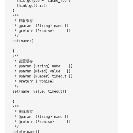
    this.gcType = 'cache_foo';

    think.gc(this);

  }

  /**

   * 获取缓存

   * @param  {String} name []

   * @return {Promise}      []

   */

  get(name){

  }

  /**

   * 设置缓存

   * @param {String} name    []

   * @param {Mixed} value   []

   * @param {Number} timeout []

   * @return {Promise}

   */

  set(name, value, timeout){

  }

  /**

   * 删除缓存

   * @param  {String} name []

   * @return {Promise}      []

   */

  delete(name){
