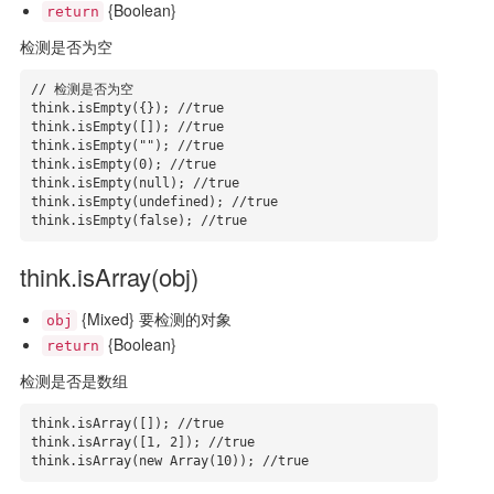
{Boolean}
return
检测是否为空
// 检测是否为空

think.isEmpty({}); //true

think.isEmpty([]); //true

think.isEmpty(""); //true

think.isEmpty(0); //true

think.isEmpty(null); //true

think.isEmpty(undefined); //true

think.isEmpty(false); //true
think.isArray(obj)
{Mixed} 要检测的对象
obj
{Boolean}
return
检测是否是数组
think.isArray([]); //true

think.isArray([1, 2]); //true

think.isArray(new Array(10)); //true