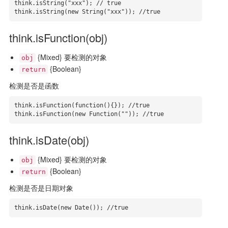
think.isString("xxx"); // true

think.isString(new String("xxx")); //true
think.isFunction(obj)
{Mixed} 要检测的对象
obj
{Boolean}
return
检测是否是函数
think.isFunction(function(){}); //true

think.isFunction(new Function("")); //true
think.isDate(obj)
{Mixed} 要检测的对象
obj
{Boolean}
return
检测是否是日期对象
think.isDate(new Date()); //true