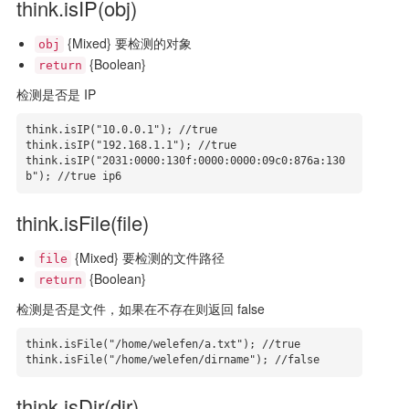
think.isIP(obj)
{Mixed} 要检测的对象
obj
{Boolean}
return
检测是否是 IP
think.isIP("10.0.0.1"); //true

think.isIP("192.168.1.1"); //true

think.isIP("2031:0000:130f:0000:0000:09c0:876a:130
b"); //true ip6
think.isFile(file)
{Mixed} 要检测的文件路径
file
{Boolean}
return
检测是否是文件，如果在不存在则返回 false
think.isFile("/home/welefen/a.txt"); //true

think.isFile("/home/welefen/dirname"); //false
think.isDir(dir)