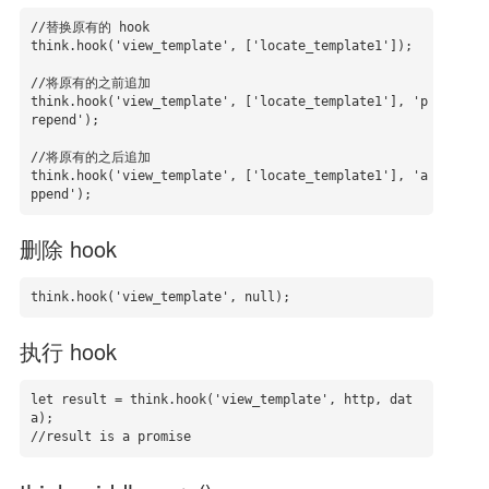
//替换原有的 hook

think.hook('view_template', ['locate_template1']);

//将原有的之前追加

think.hook('view_template', ['locate_template1'], 'p
repend');

//将原有的之后追加

think.hook('view_template', ['locate_template1'], 'a
删除 hook
think.hook('view_template', null);
执行 hook
let result = think.hook('view_template', http, dat
a);

//result is a promise