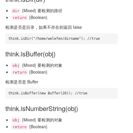
{Mixed} 要检测的路径
dir
{Boolean}
return
检测是否是目录，如果不存在则返回 false
think.isDir("/home/welefen/dirname"); //true
think.isBuffer(obj)
{Mixed} 要检测的对象
obj
{Boolean}
return
检测是否是 Buffer
think.isBuffer(new Buffer(20)); //true
think.isNumberString(obj)
{Mixed} 要检测的对象
obj
{Boolean}
return