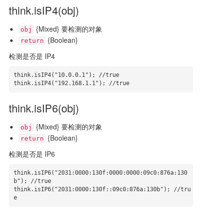
think.isIP4(obj)
{Mixed} 要检测的对象
obj
{Boolean}
return
检测是否是 IP4
think.isIP4("10.0.0.1"); //true

think.isIP4("192.168.1.1"); //true
think.isIP6(obj)
{Mixed} 要检测的对象
obj
{Boolean}
return
检测是否是 IP6
think.isIP6("2031:0000:130f:0000:0000:09c0:876a:130
b"); //true

think.isIP6("2031:0000:130f::09c0:876a:130b"); //tru
e