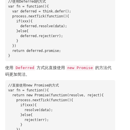
//使用Deferred的方式

var fn = function(){

  var deferred = think.defer();

  process.nextTick(function(){

    if(xxx){

      deferred.resolve(data);

    }else{

      deferred.reject(err);

    }

  })

  return deferred.promise;

}
使用
方式比直接使用
的方法代
Deferred
new Promise
码更加简洁。
//直接使用new Promise的方式

var fn = function(){

  return new Promise(function(resolve, reject){

    process.nextTick(function(){

      if(xxx){

        resolve(data);

      }else{

        reject(err);

      }

    })
