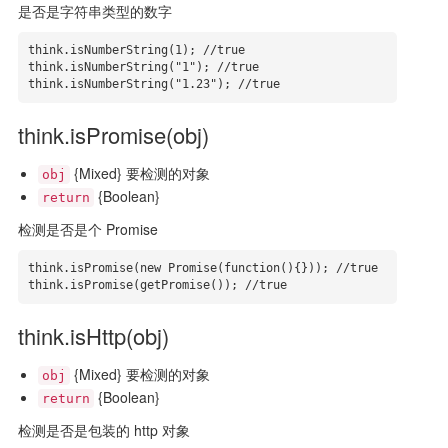
是否是字符串类型的数字
think.isNumberString(1); //true

think.isNumberString("1"); //true

think.isNumberString("1.23"); //true
think.isPromise(obj)
{Mixed} 要检测的对象
obj
{Boolean}
return
检测是否是个 Promise
think.isPromise(new Promise(function(){})); //true

think.isPromise(getPromise()); //true
think.isHttp(obj)
{Mixed} 要检测的对象
obj
{Boolean}
return
检测是否是包装的 http 对象