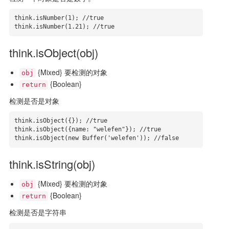
think.isNumber(1); //true

think.isNumber(1.21); //true
think.isObject(obj)
{Mixed} 要检测的对象
obj
{Boolean}
return
检测是否是对象
think.isObject({}); //true

think.isObject({name: "welefen"}); //true

think.isObject(new Buffer('welefen')); //false
think.isString(obj)
{Mixed} 要检测的对象
obj
{Boolean}
return
检测是否是字符串