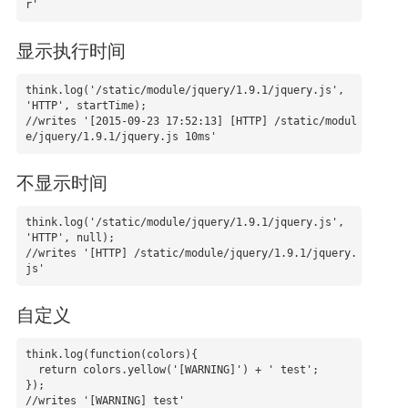
r'
显示执行时间
think.log('/static/module/jquery/1.9.1/jquery.js', 
'HTTP', startTime);

//writes '[2015-09-23 17:52:13] [HTTP] /static/modul
e/jquery/1.9.1/jquery.js 10ms'
不显示时间
think.log('/static/module/jquery/1.9.1/jquery.js', 
'HTTP', null);

//writes '[HTTP] /static/module/jquery/1.9.1/jquery.
js'
自定义
think.log(function(colors){

  return colors.yellow('[WARNING]') + ' test';

});

//writes '[WARNING] test'