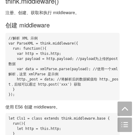
think.middleware()
注册、创建、获取和执行 middleware。
创建 middleware
//解析 XML 示例

var ParseXML = think.middleware({

  run: function(){

    var http = this.http;

    var payload = http.payload; //payload为上传的post
数据

    var data = xmlParse.parse(payload); //使用一个xml
解析，这里 xmlParse 是示例

    http._post = data; //将解析后的数据赋值给 http._pos
t，后续可以通过 http.post('xxx') 获取

  }

});
使用 ES6 创建 middleware。
let Cls1 = class extends think.middleware.base {

  run(){

    let http = this.http;

  }
