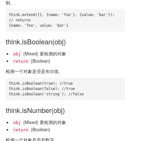
制。
think.extend({}, {name: 'foo'}, {value: 'bar'});

// returns 

{name: 'foo', value: 'bar'}
think.isBoolean(obj)
{Mixed} 要检测的对象
obj
{Boolean}
return
检测一个对象是否是布尔值。
think.isBoolean(true); //true

think.isBoolean(false); //true

think.isBoolean('string'); //false
think.isNumber(obj)
{Mixed} 要检测的对象
obj
{Boolean}
return
检测一个对象是否是数字。