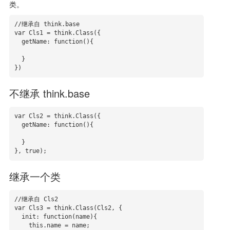
类。
//继承自 think.base

var Cls1 = think.Class({

  getName: function(){

  }

})
不继承 think.base
var Cls2 = think.Class({

  getName: function(){

  }

}, true);
继承一个类
//继承自 Cls2

var Cls3 = think.Class(Cls2, {

  init: function(name){

    this.name = name;
