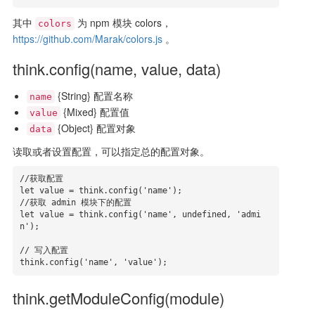
其中
为 npm 模块 colors，
colors
https://github.com/Marak/colors.js
。
think.config(name, value, data)
{String} 配置名称
name
{Mixed} 配置值
value
{Object} 配置对象
data
读取或者设置配置，可以指定总的配置对象。
//获取配置

let value = think.config('name');

//获取 admin 模块下的配置

let value = think.config('name', undefined, 'admi
n');

// 写入配置

think.config('name', 'value');
think.getModuleConfig(module)