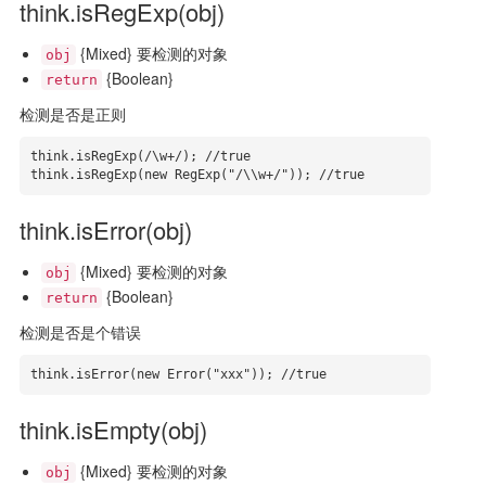
think.isRegExp(obj)
{Mixed} 要检测的对象
obj
{Boolean}
return
检测是否是正则
think.isRegExp(/\w+/); //true

think.isRegExp(new RegExp("/\\w+/")); //true
think.isError(obj)
{Mixed} 要检测的对象
obj
{Boolean}
return
检测是否是个错误
think.isError(new Error("xxx")); //true
think.isEmpty(obj)
{Mixed} 要检测的对象
obj