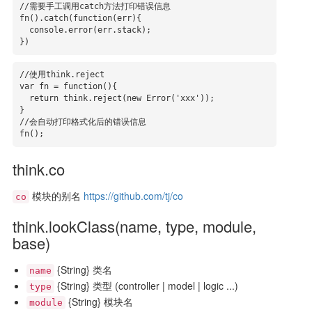
//需要手工调用catch方法打印错误信息

fn().catch(function(err){

  console.error(err.stack);

})
//使用think.reject

var fn = function(){

  return think.reject(new Error('xxx'));

}

//会自动打印格式化后的错误信息

fn();
think.co
模块的别名
https://github.com/tj/co
co
think.lookClass(name, type, module,
base)
{String} 类名
name
{String} 类型 (controller | model | logic ...)
type
{String} 模块名
module