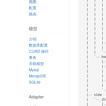
   |   |   |   |-- config.js

视图
   |   |   |   |-- env  

配置
   |   |   |   |   |-- development.js

路由
   |   |   |   |   `-- production.js

   |   |   |   |-- hook.js 

   |   |   |   |-- locale 

模型
   |   |   |   |   |-- en.js

   |   |   |   |   `-- zh-cn.js

   |   |   |   `-- route.js 

介绍
   |   |   |-- controller 

数据库配置
   |   |   |    `-- error.js

CURD 操作
   |   |   `-- runtime

事务
   |   `-- home   

   |       |-- config

关联模型
   |       |-- controller

Mysql
   |       |   |-- base.js

MongoDB
   |       |   `-- index.js

   |       |-- logic

SQLite
   |       |   `-- doc.js

   |       `-- model

   |-- view

Adapter
   |   `-- zh-cn

   |       |-- common
