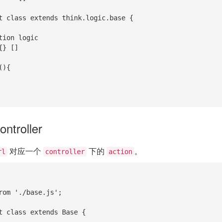
t class extends think.logic.base {

ntroller
对应一个
下的
。
rl
controller
action
rom './base.js';

t class extends Base {
