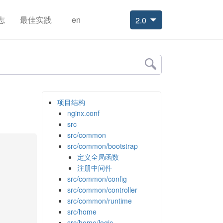
志
最佳实践
en
2.0
项目结构
nginx.conf
src
src/common
src/common/bootstrap
定义全局函数
注册中间件
src/common/config
src/common/controller
src/common/runtime
src/home
src/home/logic