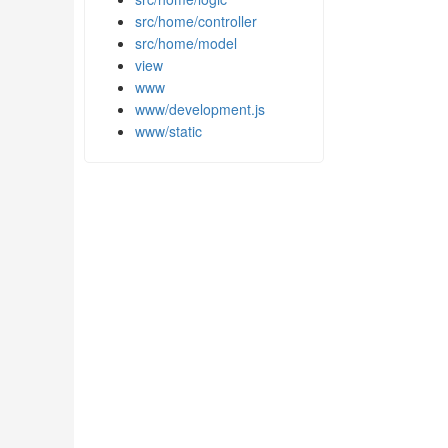
src/home/controller
src/home/model
view
www
www/development.js
www/static