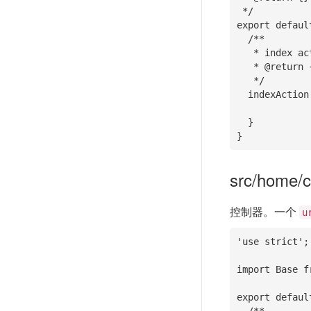
 */

export defaul
  /**

   * index action logic

   * @return {} []

   */

  indexAction(){

  }

}
src/home/co
控制器。一个
u
'use strict';

import Base f
export defaul