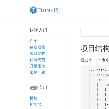
快速入门
介绍
项目结
创建项目
项目结构
代码规范
通过 think
升级指南
   |-- nginx.conf  

常见问题
   |-- package.json

   |-- src  

   |   |-- common  

进阶应用
   |   |   |-- bootstrap 

   |   |   |   |-- generate_icon.js

模块
   |   |   |   `-- middleware.js

控制器
   |   |   |-- config  
