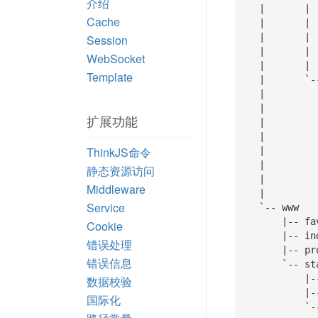
介绍
   |       |   |-- error_400.html

Cache
   |       |   |-- error_403.html

   |       |   |-- error_404.html

Session
   |       |   |-- error_500.html

WebSocket
   |       |   `-- error_503.html

Template
   |       `-- home

   |           |-- doc_index.html

   |           |-- doc_search.html

扩展功能
   |           |-- inc

   |           |   |-- footer.html

ThinkJS命令
   |           |   `-- header.html

   |           |-- index_changelog.html

静态资源访问
   |           |-- index_demo.html

Middleware
   |           `-- index_index.html

Service
   `-- www

       |-- favicon.ico

Cookie
       |-- index.js

错误处理
       |-- production.js

错误信息
       `-- static

           |-- css

数据校验
           |-- img

国际化
      