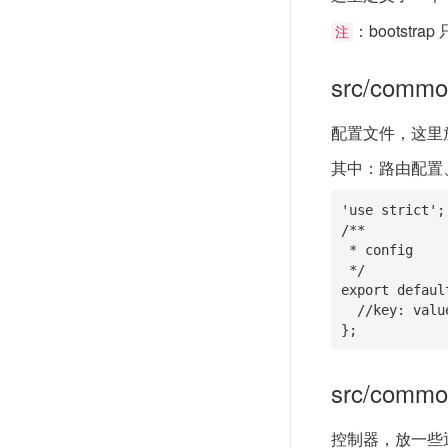
：bootstra
注
src/commo
配置文件，这里
其中：路由配置、
'use strict';

/**

 * config

 */

export default
  //key: value

};
src/common
控制器，放一些