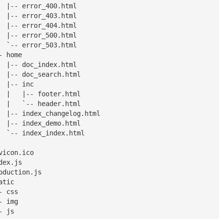
     `-- js