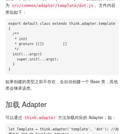
为
。文件内容
src/common/adapter/template/dot.js
类似如下：
export default class extends think.adapter.template 
{

  /**

   * init

   * @return {[]}         []

   */

  init(...args){

    super.init(...args);

  }

}
如果创建的类型之前不存在，会自动创建一个 Base 类，其他
类会继承该类。
加载 Adapter
可以通过
方法加载对应的 Adapter，如：
think.adapter
let Template = think.adapter('template', 'dot'); //加