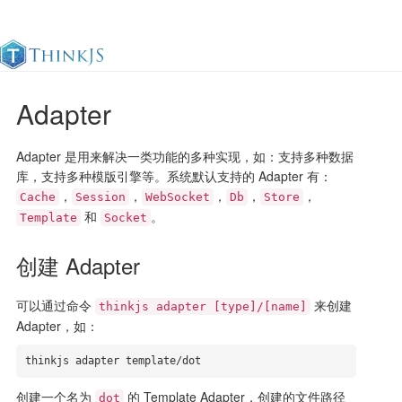
Adapter
官方文档
更新日志
最佳实践
en
Adapter 是用来解决一类功能的多种实现，如：支持多种数据
库，支持多种模版引擎等。系统默认支持的 Adapter 有：
，
，
，
，
，
Cache
Session
WebSocket
Db
Store
和
。
Template
Socket
创建 Adapter
可以通过命令
来创建
thinkjs adapter [type]/[name]
Adapter，如：
thinkjs adapter template/dot
创建一个名为
的 Template Adapter，创建的文件路径
dot