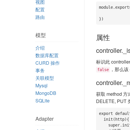
视图
module.export
配置
路由
})
模型
属性
介绍
controller._
数据库配置
标识此 control
CURD 操作
，那么该 c
事务
false
关联模型
controller.
Mysql
MongoDB
获取 method
SQLite
DELETE, P
export defaul
Adapter
  init(http){

    super.init(http);
