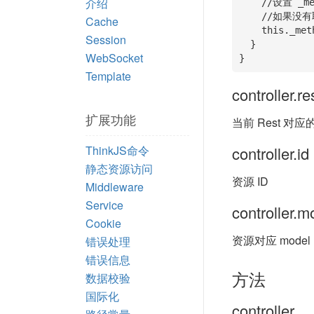
介绍
    //设置 _method，表示从 GET 参数获取 _method 字段的值

    //如果没有取到，则从 http method 中获取

Cache
    this._method = '_method';

Session
  }

WebSocket
}
Template
controller.r
扩展功能
当前 Rest 对应的
ThinkJS命令
controller.id
静态资源访问
资源 ID
Middleware
Service
controller.m
Cookie
资源对应 mode
错误处理
错误信息
方法
数据校验
国际化
controller._