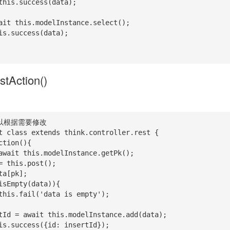
ostAction()
以根据需要修改

t class extends think.controller.rest {
