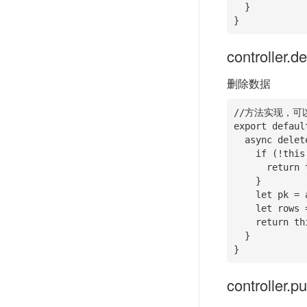
  }

}
controller.d
删除数据
//方法实现，可
export defaul
  async deleteAction(){

    if (!this.id) {

      return this.fail('params error');

    }

    let pk = await this.modelInstance.getPk();

    let rows = await this.modelInstance.where({[pk]: this.id}).delete();

    return this.success({affectedRows: rows});

  }

}
controller.pu