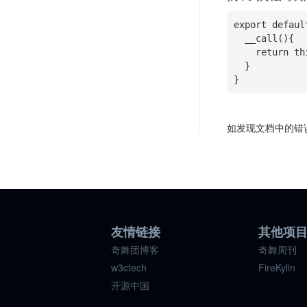
export defaul
  __call(){

    return this.fail(think.locale('ACTION_INVALID', this.http.action, this.http.url));

  }

}
如发现文档中的错
友情链接
其他项
奇舞团博客
奇舞周刊
w3ctech
FireKylin
开源中国