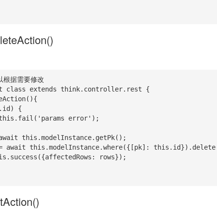
eleteAction()
以根据需要修改

t class extends think.controller.rest {

tAction()