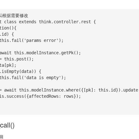
以根据需要修改

t class extends think.controller.rest {

call()
用