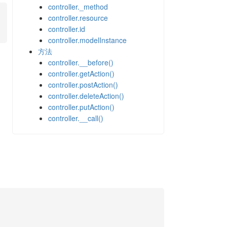
controller._method
controller.resource
controller.id
controller.modelInstance
方法
controller.__before()
controller.getAction()
controller.postAction()
controller.deleteAction()
controller.putAction()
controller.__call()