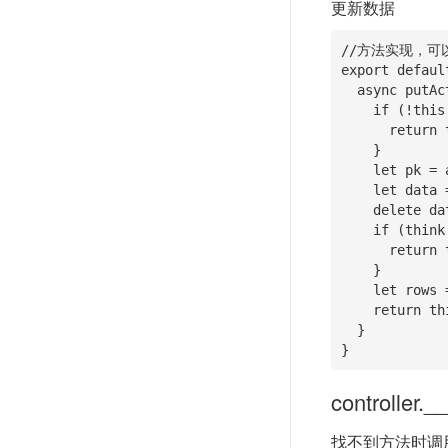
更新数据
//方法实现，可
export defaul
  async putAction(){

    if (!this.id) {

      return this.fail('params error');

    }

    let pk = await this.modelInstance.getPk();

    let data = this.post();

    delete data[pk];

    if (think.isEmpty(data)) {

      return this.fail('data is empty');

    }

    let rows = await this.modelInstance.where({[pk]: this.id}).update(data);

    return this.success({affectedRows: rows});

  }

}
controller.__
找不到方法时调