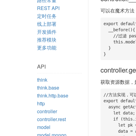
路径常量
REST API
可以在魔术方法
定时任务
线上部署
export defaul
  __before(){

开发插件
    //过滤 password 字段

推荐模块
    this.modelInstance.field('password', true);

更多功能
  }

}
API
controller.ge
think
获取资源数据，
think.base
think.http.base
//方法实现，可
export defaul
http
  async getAction(){

controller
    let data;

controller.rest
    if (this.id) {

      let pk = await this.modelInstance.getPk();

model
      data = await this.modelInstance.where({[pk]: this.id}).find();

model.mongo