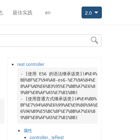
志
最佳实践
en
2.0
rest controller
- [使用 ES
6
 的语法继承该类](#
%E4
%
BD
%BF
%E7
%94
%A8-es6-
%E7
%9
A
%84
%E
8
%AF
%AD
%E6
%B3
%95
%E7
%BB
%A7
%E6
%8
9
%BF
%E8
%AF
%A5
%E7
%B1
%BB
)

- [使用普通方式继承该类](#
%E4
%BD
%
BF
%E7
%94
%A8
%E6
%99
%AE
%E9
%80
%9
A
%E
6
%96
%B9
%E5
%BC
%8
F
%E7
%BB
%A7
%E6
%8
9
%BF
%E8
%AF
%A5
%E7
%B1
%BB
)
属性
controller._isRest