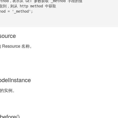
esource
 Resource 名称。
odelInstance
l 的实例。
_before()