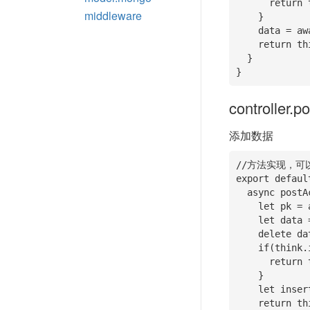
      return this.success(data);

middleware
    }

    data = await this.modelInstance.select();

    return this.success(data);

  }

}
controller.p
添加数据
//方法实现，可
export defaul
  async postAction(){

    let pk = await this.modelInstance.getPk();

    let data = this.post();

    delete data[pk];

    if(think.isEmpty(data)){

      return this.fail('data is empty');

    }

    let insertId = await this.modelInstance.add(data);

    return this.success({id: insertId});
