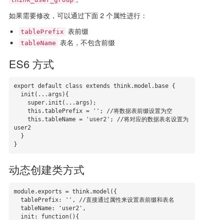
如果需要修改，可以通过下面 2 个属性进行：
表前缀
tablePrefix
表名，不包含前缀
tableName
ES6 方式
export default class extends think.model.base {

  init(...args){

    super.init(...args);

    this.tablePrefix = ''; //将数据表前缀设置为空

    this.tableName = 'user2'; //将对应的数据表名设置为 
user2

  }

}
动态创建类方式
module.exports = think.model({

  tablePrefix: '', //直接通过属性来设置表前缀和表名

  tableName: 'user2',

  init: function(){
