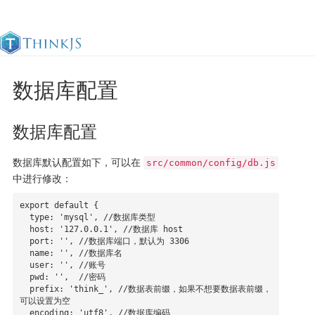
数据库配置
官方文档
更新日志
最佳实践
en
数据库配置
数据库默认配置如下，可以在
src/common/config/db.js
中进行修改：
export default {

  type: 'mysql', //数据库类型

  host: '127.0.0.1', //数据库 host

  port: '', //数据库端口，默认为 3306

  name: '', //数据库名

  user: '', //账号

  pwd: '',  //密码

  prefix: 'think_', //数据表前缀，如果不想要数据表前缀，
可以设置为空

  encoding: 'utf8', //数据库编码
