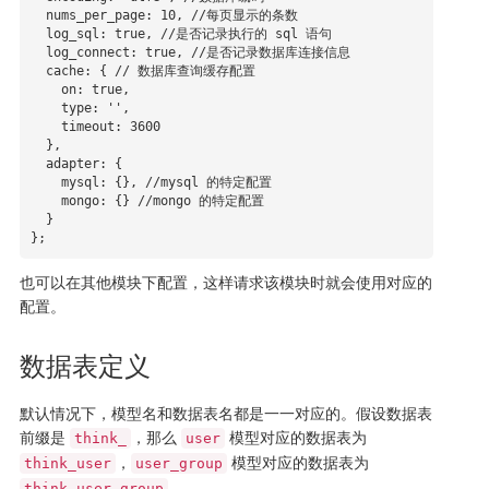
  nums_per_page: 10, //每页显示的条数

  log_sql: true, //是否记录执行的 sql 语句

  log_connect: true, //是否记录数据库连接信息

  cache: { // 数据库查询缓存配置

    on: true,

    type: '',

    timeout: 3600

  },

  adapter: {

    mysql: {}, //mysql 的特定配置

    mongo: {} //mongo 的特定配置

  }

};
也可以在其他模块下配置，这样请求该模块时就会使用对应的
配置。
数据表定义
默认情况下，模型名和数据表名都是一一对应的。假设数据表
前缀是
，那么
模型对应的数据表为
think_
user
，
模型对应的数据表为
think_user
user_group
。
think_user_group