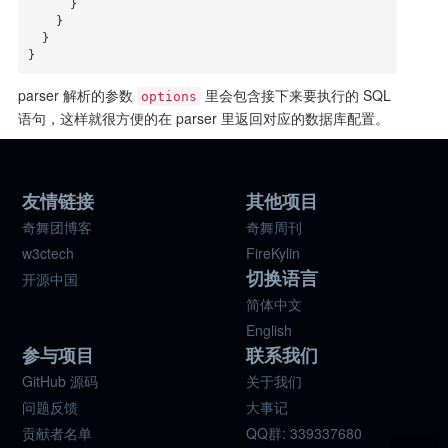
      }

    }

  }

}
parser 解析的参数
里会包含接下来要执行的 SQL
options
语句，这样就很方便的在 parser 里返回对应的数据库配置。
友情链接
其他项目
奇舞团博客
奇舞周刊
w3ctech
FireKylin
切换语言
开源中国
简体中文
English
参与项目
联系我们
GitHub 源码
关于我们
问题反馈
大事记
贡献者名单
QQ群: 339337680