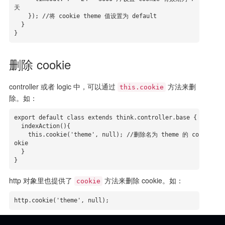
天

    }); //将 cookie theme 值设置为 default

  }

}
删除 cookie
controller 或者 logic 中，可以通过
方法来删
this.cookie
除。如：
export default class extends think.controller.base {

  indexAction(){

    this.cookie('theme', null); //删除名为 theme 的 co
okie

  }

}
http 对象里也提供了
方法来删除 cookie。如：
cookie
http.cookie('theme', null);