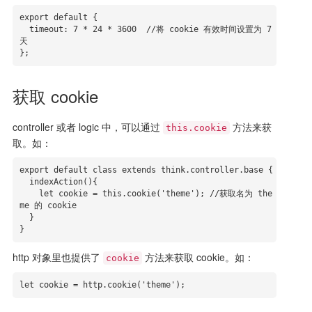
export default {

  timeout: 7 * 24 * 3600  //将 cookie 有效时间设置为 7 
天

};
获取 cookie
controller 或者 logic 中，可以通过
方法来获
this.cookie
取。如：
export default class extends think.controller.base {

  indexAction(){

    let cookie = this.cookie('theme'); //获取名为 the
me 的 cookie

  }

}
http 对象里也提供了
方法来获取 cookie。如：
cookie
let cookie = http.cookie('theme');