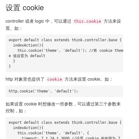
设置 cookie
controller 或者 logic 中，可以通过
方法来设
this.cookie
置。如：
export default class extends think.controller.base {

  indexAction(){

    this.cookie('theme', 'default'); //将 cookie them
e 值设置为 default

  }

}
http 对象里也提供了
方法来设置 cookie。如：
cookie
http.cookie('theme', 'default');
如果设置 cookie 时想修改一些参数，可以通过第三个参数来
控制，如：
export default class extends think.controller.base {

  indexAction(){

    this.cookie('theme', 'default', {

      timeout: 7 * 24 * 3600 //设置 cookie 有效期为 7 