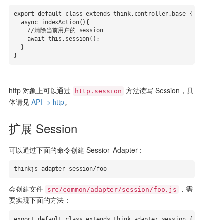
export default class extends think.controller.base {

  async indexAction(){

    //清除当前用户的 session

    await this.session();

  }

}
http 对象上可以通过
方法读写 Session，具
http.session
体请见
API -> http
。
扩展 Session
可以通过下面的命令创建 Session Adapter：
thinkjs adapter session/foo
会创建文件
，需
src/common/adapter/session/foo.js
要实现下面的方法：
export default class extends think.adapter.session {
