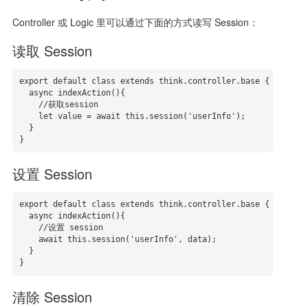
Controller 或 Logic 里可以通过下面的方式读写 Session：
读取 Session
export default class extends think.controller.base {

  async indexAction(){

    //获取session

    let value = await this.session('userInfo');

  }

}
设置 Session
export default class extends think.controller.base {

  async indexAction(){

    //设置 session

    await this.session('userInfo', data);

  }

}
清除 Session