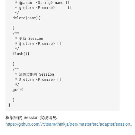
   * @param  {String} name []

   * @return {Promise}      []

   */

  delete(name){

  }

  /**

   * 更新 Session

   * @return {Promise} []

   */

  flush(){

  }

  /**

   * 清除过期的 Session

   * @return {Promise} []

   */

  gc(){

  }

}
框架里的 Session 实现请见
https://github.com/75team/thinkjs/tree/master/src/adapter/session
。