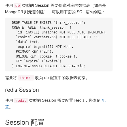
使用
类型的 Session 需要创建对应的数据表（如果是
db
MongoDB 则无需创建），可以用下面的 SQL 语句创建：
  DROP TABLE IF EXISTS `think_session`;

  CREATE TABLE `think_session` (

    `id` int(11) unsigned NOT NULL AUTO_INCREMENT,

    `cookie` varchar(255) NOT NULL DEFAULT '',

    `data` text,

    `expire` bigint(11) NOT NULL,

    PRIMARY KEY (`id`),

    UNIQUE KEY `cookie` (`cookie`),

    KEY `expire` (`expire`)

  ) ENGINE=InnoDB DEFAULT CHARSET=utf8;
需要将
改为 db 配置中的数据表前缀。
think_
redis Session
使用
类型的 Session 需要配置 Redis，具体见
配
redis
置
。
Session 配置