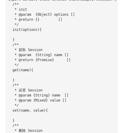
  /**

   * init

   * @param  {Object} options []

   * @return {}         []

   */

  init(options){

  }

  /**

   * 获取 Session 

   * @param  {String} name []

   * @return {Promise}      []

   */

  get(name){

  }

  /**

   * 设置 Session

   * @param {String} name  []

   * @param {Mixed} value []

   */

  set(name, value){

  }

  /**

   * 删除 Session
