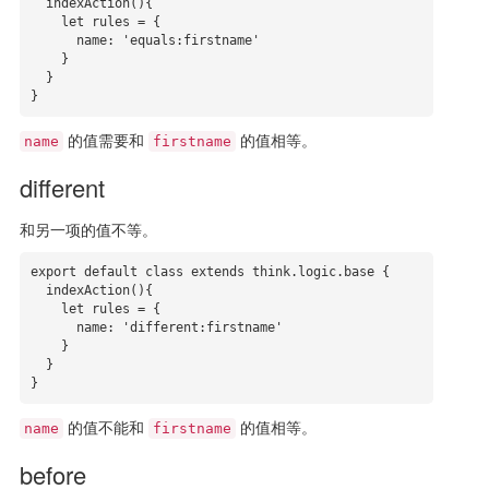
  indexAction(){

    let rules = {

      name: 'equals:firstname' 

    }

  }

}
的值需要和
的值相等。
name
firstname
different
和另一项的值不等。
export default class extends think.logic.base {

  indexAction(){

    let rules = {

      name: 'different:firstname'

    }

  }

}
的值不能和
的值相等。
name
firstname
before