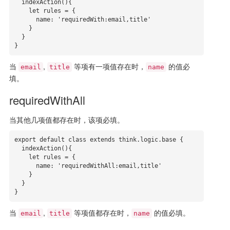
  indexAction(){

    let rules = {

      name: 'requiredWith:email,title'

    }

  }

}
当
,
等项有一项值存在时，
的值必
email
title
name
填。
requiredWithAll
当其他几项值都存在时，该项必填。
export default class extends think.logic.base {

  indexAction(){

    let rules = {

      name: 'requiredWithAll:email,title'

    }

  }

}
当
,
等项值都存在时，
的值必填。
email
title
name