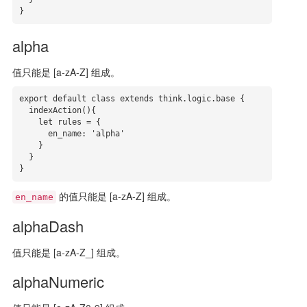
}
alpha
值只能是 [a-zA-Z] 组成。
export default class extends think.logic.base {

  indexAction(){

    let rules = {

      en_name: 'alpha'

    }

  }

}
的值只能是 [a-zA-Z] 组成。
en_name
alphaDash
值只能是 [a-zA-Z_] 组成。
alphaNumeric