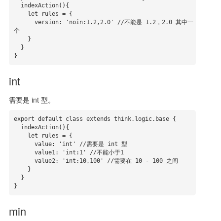
  indexAction(){

    let rules = {

      version: 'noin:1.2,2.0' //不能是 1.2，2.0 其中一
个

    }

  }

}
int
需要是 int 型。
export default class extends think.logic.base {

  indexAction(){

    let rules = {

      value: 'int' //需要是 int 型

      value1: 'int:1' //不能小于1

      value2: 'int:10,100' //需要在 10 - 100 之间

    }

  }

}
min