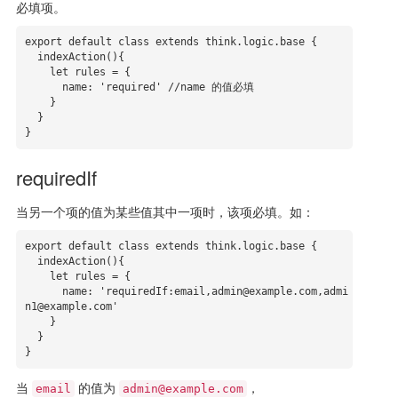
必填项。
export default class extends think.logic.base {

  indexAction(){

    let rules = {

      name: 'required' //name 的值必填

    }

  }

}
requiredIf
当另一个项的值为某些值其中一项时，该项必填。如：
export default class extends think.logic.base {

  indexAction(){

    let rules = {

      name: 'requiredIf:email,admin@example.com,admi
n1@example.com'

    }

  }

}
当
的值为
，
email
admin@example.com