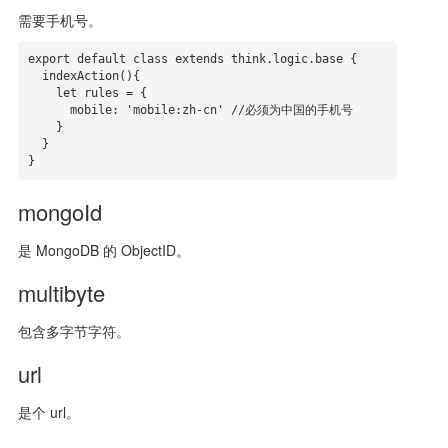
需要手机号。
export default class extends think.logic.base {

  indexAction(){

    let rules = {

      mobile: 'mobile:zh-cn' //必须为中国的手机号

    }

  }

}
mongoId
是 MongoDB 的 ObjectID。
multibyte
包含多字节字符。
url
是个 url。