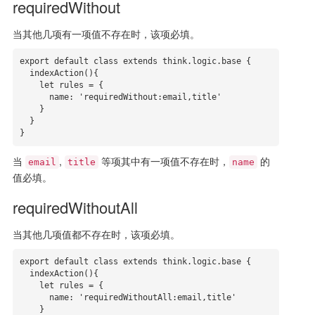
requiredWithout
当其他几项有一项值不存在时，该项必填。
export default class extends think.logic.base {

  indexAction(){

    let rules = {

      name: 'requiredWithout:email,title'

    }

  }

}
当
,
等项其中有一项值不存在时，
的
email
title
name
值必填。
requiredWithoutAll
当其他几项值都不存在时，该项必填。
export default class extends think.logic.base {

  indexAction(){

    let rules = {

      name: 'requiredWithoutAll:email,title'

    }
