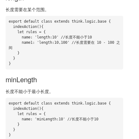
长度需要在某个范围。
export default class extends think.logic.base {

  indexAction(){

    let rules = {

      name: 'length:10' //长度不能小于10

      name1: 'length:10,100' //长度需要在 10 - 100 之
间

    }

  }

}
minLength
长度不能小于最小长度。
export default class extends think.logic.base {

  indexAction(){

    let rules = {

      name: 'minLength:10' //长度不能小于10

    }

  }

}