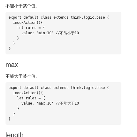
不能小于某个值。
export default class extends think.logic.base {

  indexAction(){

    let rules = {

      value: 'min:10' //不能小于10

    }

  }

}
max
不能大于某个值。
export default class extends think.logic.base {

  indexAction(){

    let rules = {

      value: 'max:10' //不能大于10

    }

  }

}
length