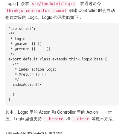
Logic 目录在
，在通过命令
src/[module]/logic
创建 Controller 时会自动
thinkjs controller [name]
创建对应的 Logic。Logic 代码类似如下：
'use strict';

/**

 * logic

 * @param  {} []

 * @return {}     []

 */

export default class extends think.logic.base {

  /**

   * index action logic

   * @return {} []

   */

  indexAction(){

  }

}
其中，Logic 里的 Action 和 Controller 里的 Action 一一对
应。Logic 里也支持
和
等魔术方法。
__before
__after