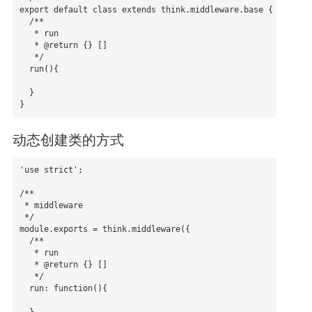
export default class extends think.middleware.base {

  /**

   * run

   * @return {} []

   */

  run(){

  }

}
动态创建类的方式
'use strict';

/**

 * middleware

 */

module.exports = think.middleware({

  /**

   * run

   * @return {} []

   */

  run: function(){
