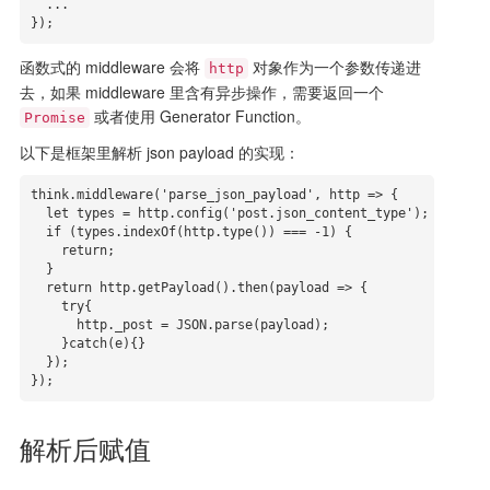
  ...

});
函数式的 middleware 会将
对象作为一个参数传递进
http
去，如果 middleware 里含有异步操作，需要返回一个
或者使用 Generator Function。
Promise
以下是框架里解析 json payload 的实现：
think.middleware('parse_json_payload', http => {

  let types = http.config('post.json_content_type');

  if (types.indexOf(http.type()) === -1) {

    return;

  }

  return http.getPayload().then(payload => {

    try{

      http._post = JSON.parse(payload);

    }catch(e){}

  });

});
解析后赋值