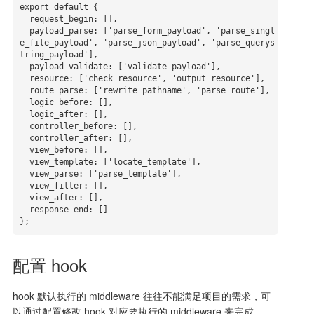
export default {

  request_begin: [],

  payload_parse: ['parse_form_payload', 'parse_singl
e_file_payload', 'parse_json_payload', 'parse_querys
tring_payload'],

  payload_validate: ['validate_payload'],

  resource: ['check_resource', 'output_resource'],

  route_parse: ['rewrite_pathname', 'parse_route'],

  logic_before: [],

  logic_after: [],

  controller_before: [],

  controller_after: [],

  view_before: [],

  view_template: ['locate_template'],

  view_parse: ['parse_template'],

  view_filter: [],

  view_after: [],

  response_end: []

};
配置 hook
hook 默认执行的 middleware 往往不能满足项目的需求，可
以通过配置修改 hook 对应要执行的 middleware 来完成，