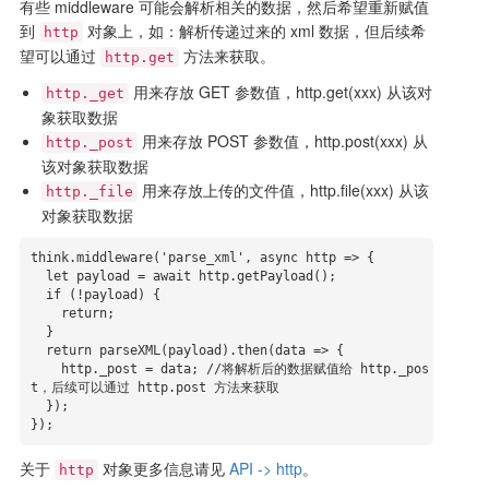
有些 middleware 可能会解析相关的数据，然后希望重新赋值
到
对象上，如：解析传递过来的 xml 数据，但后续希
http
望可以通过
方法来获取。
http.get
用来存放 GET 参数值，http.get(xxx) 从该对
http._get
象获取数据
用来存放 POST 参数值，http.post(xxx) 从
http._post
该对象获取数据
用来存放上传的文件值，http.file(xxx) 从该
http._file
对象获取数据
think.middleware('parse_xml', async http => {

  let payload = await http.getPayload();

  if (!payload) {

    return;

  }

  return parseXML(payload).then(data => {

    http._post = data; //将解析后的数据赋值给 http._pos
t，后续可以通过 http.post 方法来获取

  });

});
关于
对象更多信息请见
API -> http
。
http