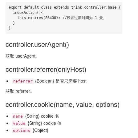
export default class extends think.controller.base {

  indexAction(){

    this.expires(86400); //设置过期时间为 1 天。

  }

}
controller.userAgent()
获取 userAgent。
controller.referrer(onlyHost)
{Boolean} 是否只需要 host
referrer
获取 referrer。
controller.cookie(name, value, options)
{String} cookie 名
name
{String} cookie 值
value
{Object}
options