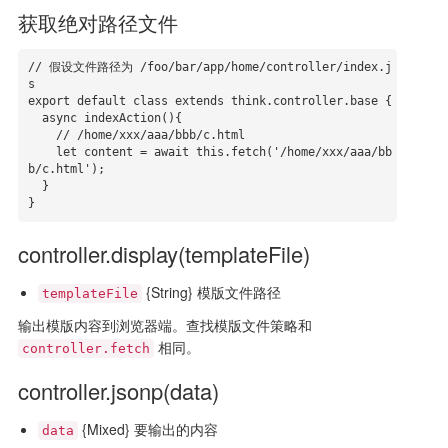
获取绝对路径文件
// 假设文件路径为 /foo/bar/app/home/controller/index.j
s

export default class extends think.controller.base {

  async indexAction(){

    // /home/xxx/aaa/bbb/c.html

    let content = await this.fetch('/home/xxx/aaa/bb
b/c.html');

  }

}
controller.display(templateFile)
{String} 模版文件路径
templateFile
输出模版内容到浏览器端。查找模版文件策略和
相同。
controller.fetch
controller.jsonp(data)
{Mixed} 要输出的内容
data