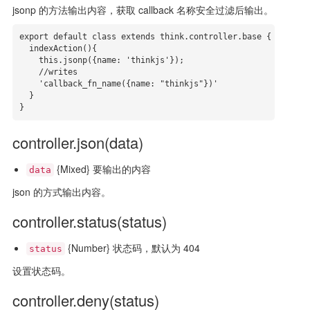
jsonp 的方法输出内容，获取 callback 名称安全过滤后输出。
export default class extends think.controller.base {

  indexAction(){

    this.jsonp({name: 'thinkjs'});

    //writes

    'callback_fn_name({name: "thinkjs"})'

  }

}
controller.json(data)
{Mixed} 要输出的内容
data
json 的方式输出内容。
controller.status(status)
{Number} 状态码，默认为 404
status
设置状态码。
controller.deny(status)