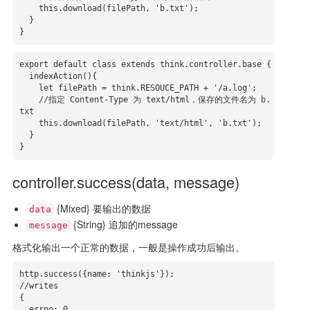
    this.download(filePath, 'b.txt');

  }

}
export default class extends think.controller.base {

  indexAction(){

    let filePath = think.RESOUCE_PATH + '/a.log';

    //指定 Content-Type 为 text/html，保存的文件名为 b.
txt

    this.download(filePath, 'text/html', 'b.txt');

  }

}
controller.success(data, message)
{Mixed} 要输出的数据
data
{String} 追加的message
message
格式化输出一个正常的数据，一般是操作成功后输出。
http.success({name: 'thinkjs'});

//writes

{

  errno: 0,
