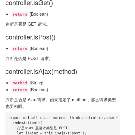
controller.isGet()
{Boolean}
return
判断是否是 GET 请求。
controller.isPost()
{Boolean}
return
判断是否是 POST 请求。
controller.isAjax(method)
{String}
method
{Boolean}
return
判断是否是 Ajax 请求。如果指定了 method，那么请求类型
也要相同。
export default class extends think.controller.base {

  indexAction(){

    //是ajax 且请求类型是 POST

    let isAjax = this.isAjax('post');
