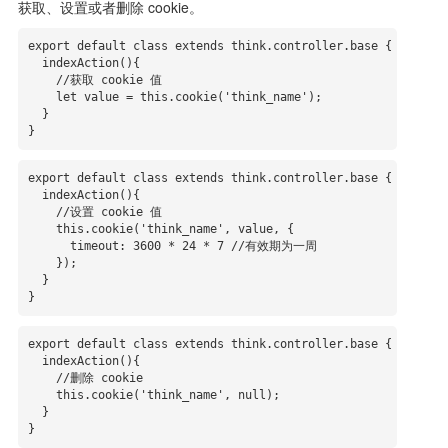
获取、设置或者删除 cookie。
export default class extends think.controller.base {

  indexAction(){

    //获取 cookie 值

    let value = this.cookie('think_name');

  }

}
export default class extends think.controller.base {

  indexAction(){

    //设置 cookie 值

    this.cookie('think_name', value, {

      timeout: 3600 * 24 * 7 //有效期为一周

    });

  }

}
export default class extends think.controller.base {

  indexAction(){

    //删除 cookie

    this.cookie('think_name', null); 

  }

}