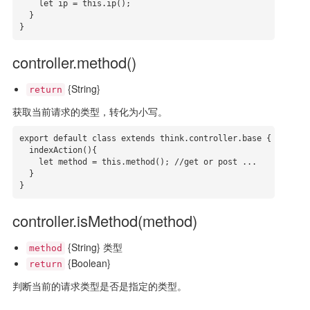
    let ip = this.ip();

  }

}
controller.method()
{String}
return
获取当前请求的类型，转化为小写。
export default class extends think.controller.base {

  indexAction(){

    let method = this.method(); //get or post ...

  }

}
controller.isMethod(method)
{String} 类型
method
{Boolean}
return
判断当前的请求类型是否是指定的类型。