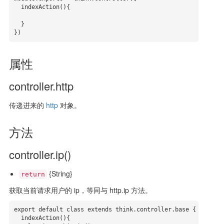
  indexAction(){

  }

})
属性
controller.http
传递进来的
http
对象。
方法
controller.ip()
{String}
return
获取当前请求用户的 ip，等同与 http.ip 方法。
export default class extends think.controller.base {

  indexAction(){
