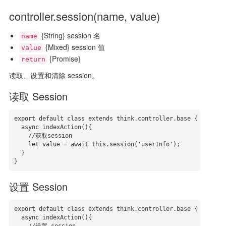
controller.session(name, value)
{String} session 名
name
{Mixed} session 值
value
{Promise}
return
读取、设置和清除 session。
读取 Session
export default class extends think.controller.base {

  async indexAction(){

    //获取session

    let value = await this.session('userInfo');

  }

}
设置 Session
export default class extends think.controller.base {

  async indexAction(){
