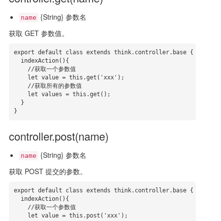
{String} 参数名
name
获取 GET 参数值。
export default class extends think.controller.base {

  indexAction(){

    //获取一个参数值

    let value = this.get('xxx');

    //获取所有的参数值

    let values = this.get();

  }

}
controller.post(name)
{String} 参数名
name
获取 POST 提交的参数。
export default class extends think.controller.base {

  indexAction(){

    //获取一个参数值

    let value = this.post('xxx');
