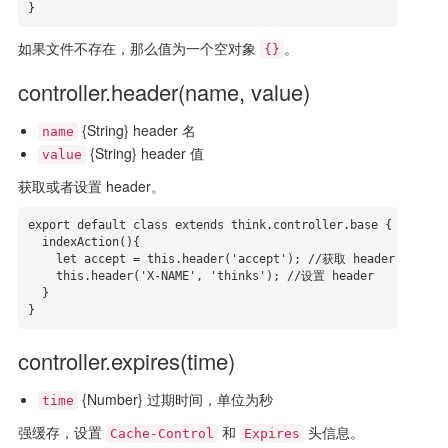
}
如果文件不存在，那么值为一个空对象
。
{}
controller.header(name, value)
{String} header 名
name
{String} header 值
value
获取或者设置 header。
export default class extends think.controller.base {

  indexAction(){

    let accept = this.header('accept'); //获取 header

    this.header('X-NAME', 'thinks'); //设置 header

  }

}
controller.expires(time)
{Number} 过期时间，单位为秒
time
强缓存，设置
和
头信息。
Cache-Control
Expires