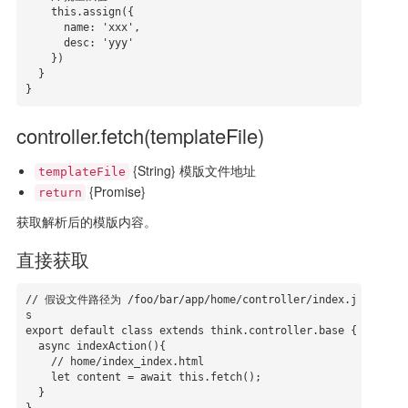
    this.assign({

      name: 'xxx',

      desc: 'yyy'

    })

  }

}
controller.fetch(templateFile)
{String} 模版文件地址
templateFile
{Promise}
return
获取解析后的模版内容。
直接获取
// 假设文件路径为 /foo/bar/app/home/controller/index.j
s

export default class extends think.controller.base {

  async indexAction(){

    // home/index_index.html

    let content = await this.fetch();

  }
