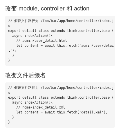
改变 module, controller 和 action
// 假设文件路径为 /foo/bar/app/home/controller/index.j
s

export default class extends think.controller.base {

  async indexAction(){

    // admin/user_detail.html

    let content = await this.fetch('admin/user/detai
l');

  }

}
改变文件后缀名
// 假设文件路径为 /foo/bar/app/home/controller/index.j
s

export default class extends think.controller.base {

  async indexAction(){

    // home/index_detail.xml

    let content = await this.fetch('detail.xml');

  }

}