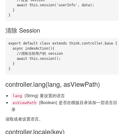
    //设置 session

    await this.session('userInfo', data);

  }

}
清除 Session
export default class extends think.controller.base {

  async indexAction(){

    //清除当前用户的 session

    await this.session();

  }

}
controller.lang(lang, asViewPath)
{String} 要设置的语言
lang
{Boolean} 是否在模版目录添加一层语言目
asViewPath
录
读取或者设置语言。
controller.locale(key)