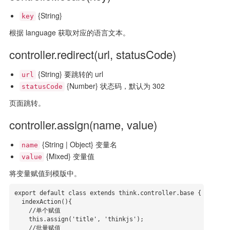
{String}
key
根据 language 获取对应的语言文本。
controller.redirect(url, statusCode)
{String} 要跳转的 url
url
{Number} 状态码，默认为 302
statusCode
页面跳转。
controller.assign(name, value)
{String | Object} 变量名
name
{Mixed} 变量值
value
将变量赋值到模版中。
export default class extends think.controller.base {

  indexAction(){

    //单个赋值

    this.assign('title', 'thinkjs');

    //批量赋值
