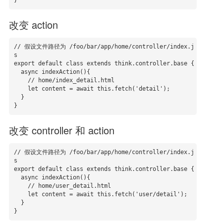
}
改变 action
// 假设文件路径为 /foo/bar/app/home/controller/index.j
s

export default class extends think.controller.base {

  async indexAction(){

    // home/index_detail.html

    let content = await this.fetch('detail');

  }

}
改变 controller 和 action
// 假设文件路径为 /foo/bar/app/home/controller/index.j
s

export default class extends think.controller.base {

  async indexAction(){

    // home/user_detail.html

    let content = await this.fetch('user/detail');

  }

}