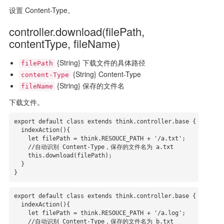
设置 Content-Type。
controller.download(filePath,
contentType, fileName)
{String} 下载文件的具体路径
filePath
{String} Content-Type
content-Type
{String} 保存的文件名
fileName
下载文件。
export default class extends think.controller.base {

  indexAction(){

    let filePath = think.RESOUCE_PATH + '/a.txt';

    //自动识别 Content-Type，保存的文件名为 a.txt

    this.download(filePath);

  }

}
export default class extends think.controller.base {

  indexAction(){

    let filePath = think.RESOUCE_PATH + '/a.log';

    //自动识别 Content-Type，保存的文件名为 b.txt
