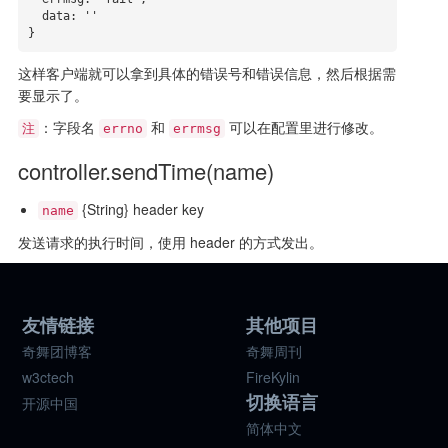
  data: ''

}
这样客户端就可以拿到具体的错误号和错误信息，然后根据需
要显示了。
：字段名
和
可以在配置里进行修改。
注
errno
errmsg
controller.sendTime(name)
{String} header key
name
发送请求的执行时间，使用 header 的方式发出。
友情链接
其他项目
奇舞团博客
奇舞周刊
w3ctech
FireKylin
切换语言
开源中国
简体中文