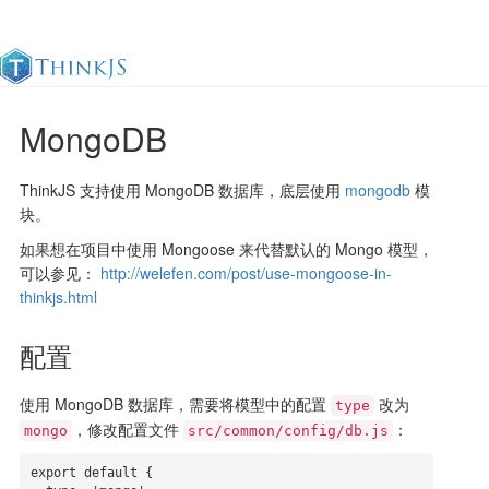
MongoDB
官方文档
更新日志
最佳实践
en
ThinkJS 支持使用 MongoDB 数据库，底层使用
mongodb
模
块。
如果想在项目中使用 Mongoose 来代替默认的 Mongo 模型，
可以参见：
http://welefen.com/post/use-mongoose-in-
thinkjs.html
配置
使用 MongoDB 数据库，需要将模型中的配置
改为
type
，修改配置文件
：
mongo
src/common/config/db.js
export default {
