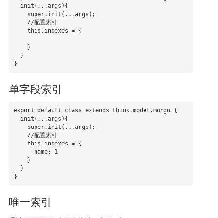
  init(...args){

    super.init(...args);

    //配置索引

    this.indexes = { 

    }

  }

}
单字段索引
export default class extends think.model.mongo {

  init(...args){

    super.init(...args);

    //配置索引

    this.indexes = { 

      name: 1

    }

  }

}
唯一索引