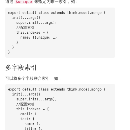
通过
来指定为唯一索引，如：
$unique
export default class extends think.model.mongo {

  init(...args){

    super.init(...args);

    //配置索引

    this.indexes = { 

      name: {$unique: 1}

    }

  }

}
多字段索引
可以将多个字段联合索引，如：
export default class extends think.model.mongo {

  init(...args){

    super.init(...args);

    //配置索引

    this.indexes = { 

      email: 1

      test: {

        name: 1,

        title: 1,
