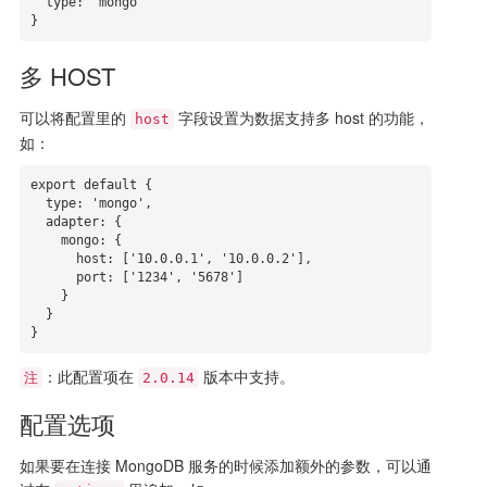
  type: 'mongo'

}
多 HOST
可以将配置里的
字段设置为数据支持多 host 的功能，
host
如：
export default {

  type: 'mongo',

  adapter: {

    mongo: {

      host: ['10.0.0.1', '10.0.0.2'],

      port: ['1234', '5678']

    }

  }

}
：此配置项在
版本中支持。
注
2.0.14
配置选项
如果要在连接 MongoDB 服务的时候添加额外的参数，可以通