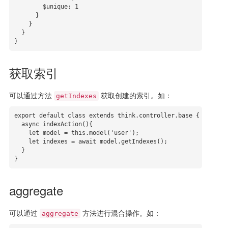
        $unique: 1

      }

    }

  }

}
获取索引
可以通过方法
获取创建的索引。如：
getIndexes
export default class extends think.controller.base {

  async indexAction(){

    let model = this.model('user');

    let indexes = await model.getIndexes();

  }

}
aggregate
可以通过
方法进行混合操作。如：
aggregate