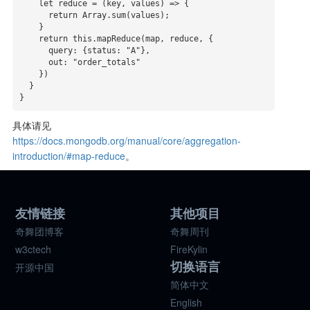
    let reduce = (key, values) => {

      return Array.sum(values);

    }

    return this.mapReduce(map, reduce, {

      query: {status: "A"},

      out: "order_totals"

    })

  }

}
具体请见
https://docs.mongodb.org/manual/core/aggregation-
introduction/#map-reduce
。
友情链接
其他项目
奇舞团博客
奇舞周刊
w3ctech
FireKylin
切换语言
开源中国
简体中文
English