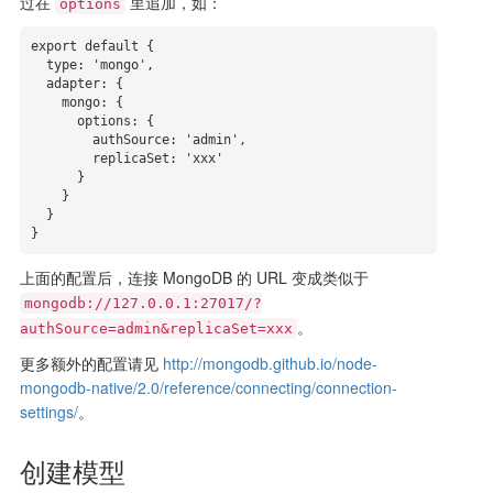
过在
里追加，如：
options
export default {

  type: 'mongo',

  adapter: {

    mongo: {

      options: {

        authSource: 'admin',

        replicaSet: 'xxx'

      }

    }

  }

}
上面的配置后，连接 MongoDB 的 URL 变成类似于
mongodb://127.0.0.1:27017/?
。
authSource=admin&replicaSet=xxx
更多额外的配置请见
http://mongodb.github.io/node-
mongodb-native/2.0/reference/connecting/connection-
settings/
。
创建模型