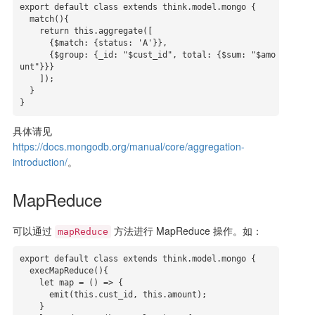
export default class extends think.model.mongo {

  match(){

    return this.aggregate([

      {$match: {status: 'A'}},

      {$group: {_id: "$cust_id", total: {$sum: "$amo
unt"}}}

    ]);

  }

}
具体请见
https://docs.mongodb.org/manual/core/aggregation-
introduction/
。
MapReduce
可以通过
方法进行 MapReduce 操作。如：
mapReduce
export default class extends think.model.mongo {

  execMapReduce(){

    let map = () => {

      emit(this.cust_id, this.amount);

    }
