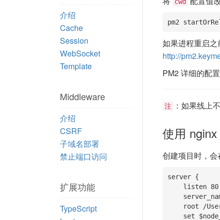
将
配置值改
cwd
介绍
pm2 startOrRe
Cache
Session
如果进程重启之
WebSocket
http://pm2.keym
Template
PM2 详细的配
Middleware
：如果线上不使
注
介绍
使用 ngi
CSRF
子域名部署
创建项目时，会
禁止端口访问
server {

扩展功能
    listen 80;

    server_name localhost;

    root /Users/welefen/Develop/git/thinkjs/demo/www;

TypeScript
    set $node_port 8360;
