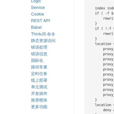
Logic
Service
    index index.js index.html index.htm;

Cookie
    if ( -f $request_filename/index.html ){

        rewrite (.*) $1/index.html break;

REST API
    }

Babel
    if ( !-f $request_filename ){

ThinkJS 命令
        rewrite (.*) /index.js;

    }

静态资源访问
    location = /index.js {

错误处理
        proxy_http_version 1.1;

错误信息
        proxy_set_header Connection "";

        proxy_set_header X-Real-IP $remote_addr;

国际化
        proxy_set_header X-Forwarded-For $proxy_add_x_forwarded_for;

路径常量
        proxy_set_header Host $http_host;

定时任务
        proxy_set_header X-NginX-Proxy true;

线上部署
        proxy_set_header Upgrade $http_upgrade;

        proxy_set_header Connection "upgrade";

单元测试
        proxy_pass http://127.0.0.1:$node_port$request_uri;

开发插件
        proxy_redirect off;

推荐模块
    }

    location = /production.js {

更多功能
        deny all;
