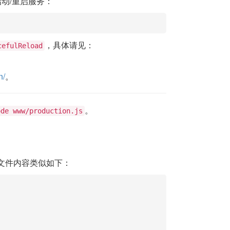
动/重启服务：
，具体请见：
cefulReload
n/
。
。
ode www/production.js
配置文件内容类似如下：