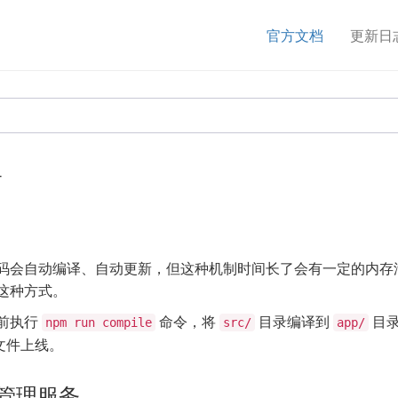
官方文档
更新日
署
码会自动编译、自动更新，但这种机制时间长了会有一定的内存
这种方式。
前执行
命令，将
目录编译到
目
npm run compile
src/
app/
文件上线。
 管理服务