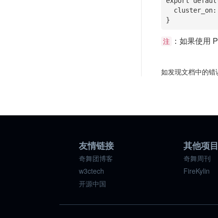
export default
  cluster_on: true

}
：如果使用 PM
注
如发现文档中的错
友情链接
其他项
奇舞团博客
奇舞周刊
w3ctech
FireKylin
开源中国