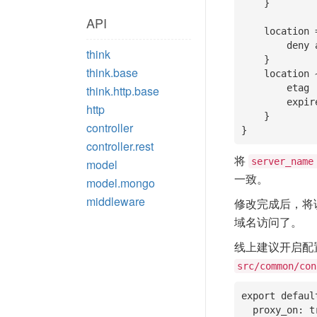
    }

API
    location = /testing.js {

        deny all;

think
    }

think.base
    location ~ /static/ {

        etag         on;

think.http.base
        expires      max;

http
    }

controller
controller.rest
将
server_name
model
一致。
model.mongo
middleware
修改完成后，将该
域名访问了。
线上建议开启配
src/common/con
export default
  proxy_on: true
