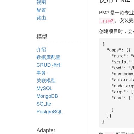
视图
配置
PM2 是一款专
路由
。安装完
-g pm2
创建项目时，会
模型
{

介绍
  "apps": [{

数据库配置
    "name": "demo",

    "script": "www/production.js",

CRUD 操作
    "cwd": "/Users/welefen/Develop/git/thinkjs/demo",

事务
    "max_memory_restart": "1G",

关联模型
    "autorestart": true,

    "node_args": [],

MySQL
    "args": [],

MongoDB
    "env": {

SQLite
    }

PostgreSQL
  }]

}
Adapter