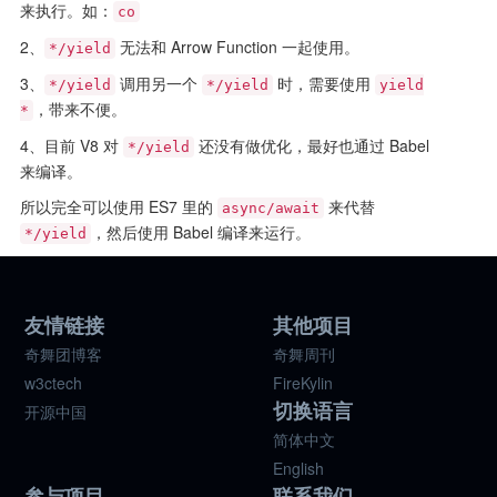
来执行。如：
co
2、
无法和 Arrow Function 一起使用。
*/yield
3、
调用另一个
时，需要使用
*/yield
*/yield
yield
，带来不便。
*
4、目前 V8 对
还没有做优化，最好也通过 Babel
*/yield
来编译。
所以完全可以使用 ES7 里的
来代替
async/await
，然后使用 Babel 编译来运行。
*/yield
友情链接
其他项目
奇舞团博客
奇舞周刊
w3ctech
FireKylin
切换语言
开源中国
简体中文
English
参与项目
联系我们