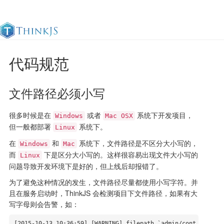
代码规范
官方文档
更新日志
最佳实践
en
文件路径必须小写
很多时候是在
或者
系统下开发项目，
Windows
Mac OSX
但一般都部署
系统下。
Linux
在
和
系统下，文件路径是不区分大小写的，
Windows
Mac
而
下是区分大小写的。这样很容易出现文件大小写的
Linux
问题导致开发环境下是好的，但上线后却报错了。
为了避免这种情况的发生，文件路径尽量都使用小写字符。并
且在服务启动时，ThinkJS 会检测项目下文件路径，如果有大
写字母则会告警，如：
[2015-10-13 10:36:59] [WARNING] filepath `admin/cont