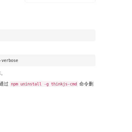
-verbose
本。
以通过
命令删
npm uninstall -g thinkjs-cmd