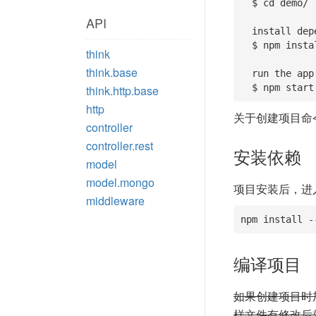
  $ cd demo/

API
  install dependencies:

  $ npm install

think
think.base
  run the app:

  $ npm start
think.http.base
http
关于创建项目命
controller
controller.rest
安装依赖
model
model.mongo
项目安装后，进
middleware
npm install -
编译项目
如果创建项目时
样文件有修改后