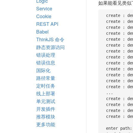
Logic
如果能看见类似
Service
Cookie
  create : demo/

  create : demo/package.json

REST API
  create : demo/.thinkjsrc

Babel
  create : demo/nginx.conf

ThinkJS 命令
  create : demo/README.md

  create : demo/www/

静态资源访问
  create : demo/www/index.js

错误处理
  create : demo/app

错误信息
  create : demo/app/common/runtime

  create : demo/app/common/config

国际化
  create : demo/app/common/config/config.js

路径常量
  create : demo/app/common/config/view.js

定时任务
  create : demo/app/common/config/db.js

线上部署
  ...

  create : demo/app/home/logic

单元测试
  create : demo/app/home/logic/index.js

开发插件
  create : demo/app/home/view

推荐模块
  create : demo/app/home/view/index_index.html

更多功能
  enter path:
