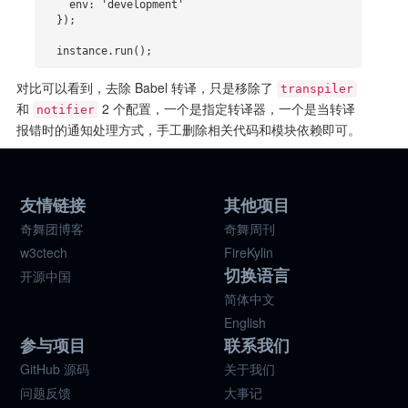
    env: 'development'

  });

  instance.run();
对比可以看到，去除 Babel 转译，只是移除了
transpiler
和
2 个配置，一个是指定转译器，一个是当转译
notifier
报错时的通知处理方式，手工删除相关代码和模块依赖即可。
友情链接
其他项目
奇舞团博客
奇舞周刊
w3ctech
FireKylin
切换语言
开源中国
简体中文
English
参与项目
联系我们
GitHub 源码
关于我们
问题反馈
大事记