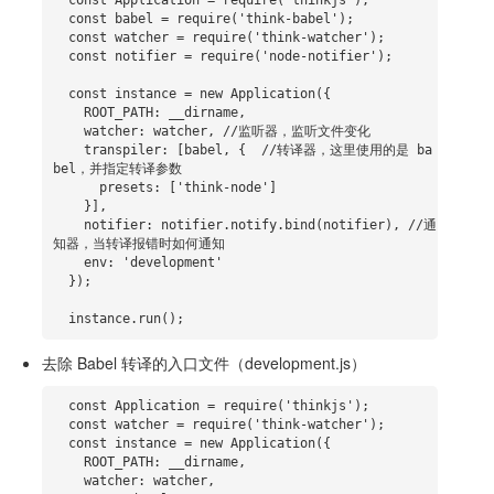
  const Application = require('thinkjs');

  const babel = require('think-babel');

  const watcher = require('think-watcher');

  const notifier = require('node-notifier');

  const instance = new Application({

    ROOT_PATH: __dirname,

    watcher: watcher, //监听器，监听文件变化

    transpiler: [babel, {  //转译器，这里使用的是 ba
bel，并指定转译参数

      presets: ['think-node']

    }],

    notifier: notifier.notify.bind(notifier), //通
知器，当转译报错时如何通知

    env: 'development'

  });

  instance.run();
去除 Babel 转译的入口文件（development.js）
  const Application = require('thinkjs');

  const watcher = require('think-watcher');

  const instance = new Application({

    ROOT_PATH: __dirname,

    watcher: watcher,
