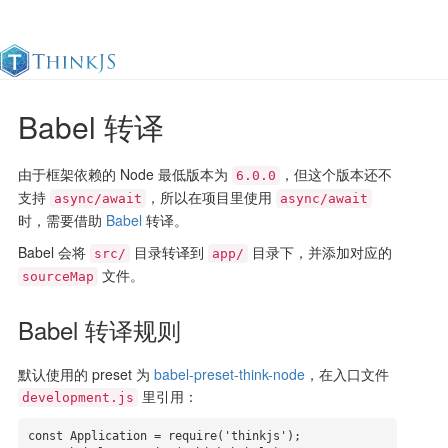
Babel 转译
官方文档
更新日志
最佳实践
en
由于框架依赖的 Node 最低版本为
，但这个版本还不
6.0.0
支持
，所以在项目里使用
async/await
async/await
时，需要借助
Babel
转译。
Babel 会将
目录转译到
目录下，并添加对应的
src/
app/
文件。
sourceMap
Babel 转译规则
默认使用的 preset 为
babel-preset-think-node
，在入口文件
里引用：
development.js
const Application = require('thinkjs');
