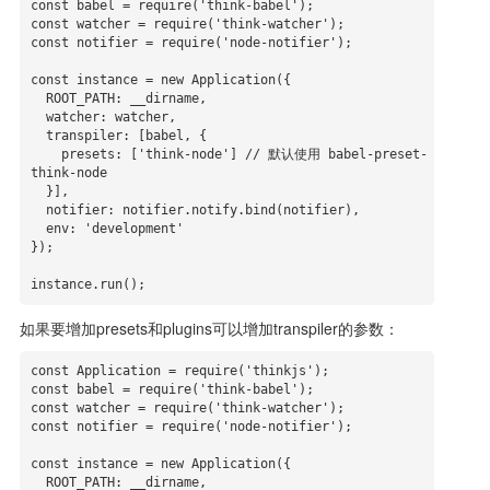
const babel = require('think-babel');

const watcher = require('think-watcher');

const notifier = require('node-notifier');

const instance = new Application({

  ROOT_PATH: __dirname,

  watcher: watcher,

  transpiler: [babel, {

    presets: ['think-node'] // 默认使用 babel-preset-
think-node

  }],

  notifier: notifier.notify.bind(notifier),

  env: 'development'

});

如果要增加presets和plugins可以增加transpiler的参数：
const Application = require('thinkjs');

const babel = require('think-babel');

const watcher = require('think-watcher');

const notifier = require('node-notifier');

const instance = new Application({

  ROOT_PATH: __dirname,
