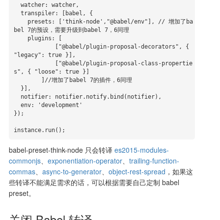
  watcher: watcher,

  transpiler: [babel, {

    presets: ['think-node',"@babel/env"], // 增加了ba
bel 7的预设，需要升级到babel 7，6同理

    plugins: [

            ["@babel/plugin-proposal-decorators", { 
"legacy": true }],

            ["@babel/plugin-proposal-class-propertie
s", { "loose": true }]

        ]//增加了babel 7的插件，6同理

  }],

  notifier: notifier.notify.bind(notifier),

  env: 'development'

});

babel-preset-think-node 只会转译
es2015-modules-
commonjs
、
exponentiation-operator
、
trailing-function-
commas
、
async-to-generator
、
object-rest-spread
，如果这
些转译不能满足需求的话，可以根据需要自己定制 babel
preset。
关闭 Babel 转译