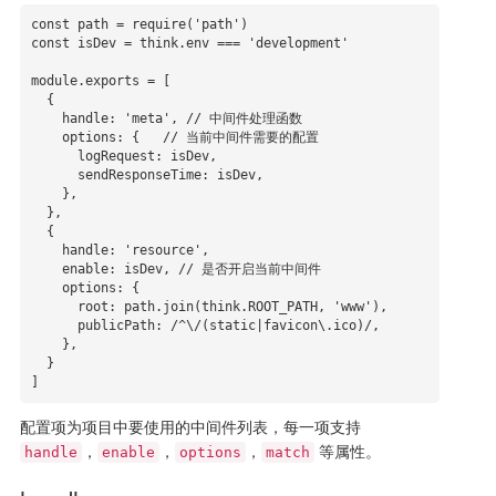
const path = require('path')

const isDev = think.env === 'development'

module.exports = [

  {

    handle: 'meta', // 中间件处理函数

    options: {   // 当前中间件需要的配置

      logRequest: isDev,

      sendResponseTime: isDev,

    },

  },

  {

    handle: 'resource',

    enable: isDev, // 是否开启当前中间件

    options: {

      root: path.join(think.ROOT_PATH, 'www'),

      publicPath: /^\/(static|favicon\.ico)/,

    },

  }

]
配置项为项目中要使用的中间件列表，每一项支持
，
，
，
等属性。
handle
enable
options
match