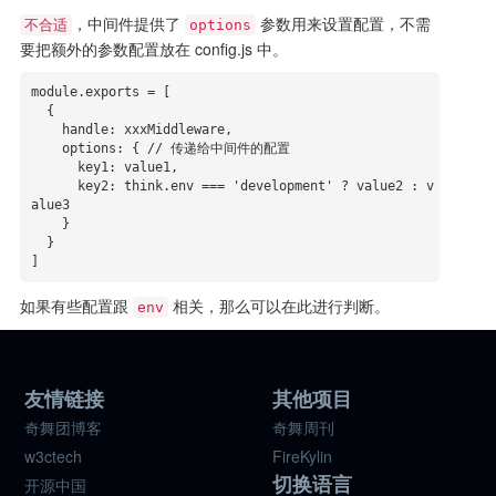
，中间件提供了
参数用来设置配置，不需
不合适
options
要把额外的参数配置放在 config.js 中。
module.exports = [

  {

    handle: xxxMiddleware,

    options: { // 传递给中间件的配置

      key1: value1,

      key2: think.env === 'development' ? value2 : v
alue3

    }

  }

]
如果有些配置跟
相关，那么可以在此进行判断。
env
友情链接
其他项目
奇舞团博客
奇舞周刊
w3ctech
FireKylin
切换语言
开源中国