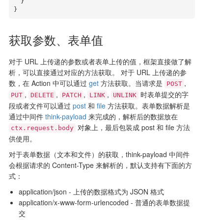
  }

}
获取参数、表单值
对于 URL 上传递的参数或者表单上传的值，框架直接做了解
析，可以直接通过对应的方法获取。 对于 URL 上传递的参
数，在 Action 中可以通过
get
方法获取。当请求是
,
POST
,
,
,
,
时表单提交的字
PUT
DELETE
PATCH
LINK
UNLINK
段或者文件可以通过
post
和
file
方法获取。表单数据解析是
通过中间件
think-payload
来完成的，解析后的数据放在
对象上，最后包装成 post 和 file 方法
ctx.request.body
供使用。
对于表单数据（文本和文件）的获取，think-payload 中间件
会根据请求的 Content-Type 来解析的，默认支持有下面的方
式：
application/json - 上传的数据格式为 JSON 格式
application/x-www-form-urlencoded - 普通的表单数据提
交