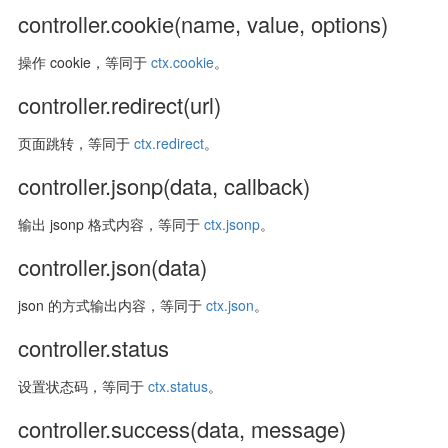
controller.cookie(name, value, options)
操作 cookie，等同于
ctx.cookie
。
controller.redirect(url)
页面跳转，等同于
ctx.redirect
。
controller.jsonp(data, callback)
输出 jsonp 格式内容，等同于
ctx.jsonp
。
controller.json(data)
json 的方式输出内容，等同于
ctx.json
。
controller.status
设置状态码，等同于
ctx.status
。
controller.success(data, message)