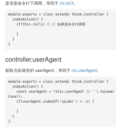
是否是命令行下调用，等同于
ctx.isCli
。
module.exports = class extends think.Controller {

  indexAction() {

    if(this.isCli) { // 如果是命令行调用

    }

  }

}
controller.userAgent
获取当前请求的 userAgent，等同于
ctx.userAgent
。
module.exports = class extends think.Controller {

  indexAction() {

    const userAgent = (this.userAgent || '').toLower
Case();

    if(userAgent.indexOf('spider') > -1) {

    }

  }

}