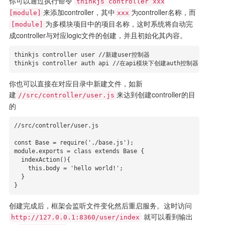
你可以通过执行命令
thinkjs controller xxx
来添加controller，其中
为controller名称，而
[module]
xxx
为多模块项目中的项目名称，这时系统将自动完
[module]
成controller与对应logic文件的创建，并且初始化其内容。
thinkjs controller user //新建user控制器

thinkjs controller auth api //在api模块下创建auth控制器
你也可以直接在对应目录中新建文件，如新
建
来达到创建controller的目
//src/controller/user.js
的
//src/controller/user.js

const Base = require('./base.js');

module.exports = class extends Base {

  indexAction(){

    this.body = 'hello world!';

  }

}
创建完成后，框架会监听文件变化然后重启服务。这时访问
就可以看到输出
http://127.0.0.1:8360/user/index