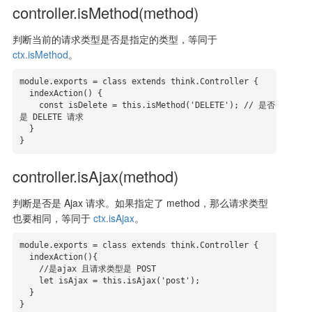
controller.isMethod(method)
判断当前的请求类型是否是指定的类型，等同于
ctx.isMethod
。
module.exports = class extends think.Controller {

  indexAction() {

    const isDelete = this.isMethod('DELETE'); // 是否
是 DELETE 请求

  }

}
controller.isAjax(method)
判断是否是 Ajax 请求。如果指定了 method，那么请求类型
也要相同，等同于
ctx.isAjax
。
module.exports = class extends think.Controller {

  indexAction(){

    //是ajax 且请求类型是 POST

    let isAjax = this.isAjax('post');

  }

}