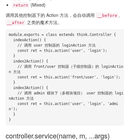
{Mixed}
return
调用其他控制器下的 Action 方法，会自动调用
、
__before
之类的魔术方法。
__after
module.exports = class extends think.Controller {

  indexAction() {

    // 调用 user 控制器的 loginAction 方法

    const ret = this.action('user', 'login');

  }

  index2Action() {

    // 调用 front/user 控制器（子级控制器）的 loginActio
n 方法

    const ret = this.action('front/user', 'login');

  }

  index3Action() {

    // 调用 admin 模块下（多模块项目） user 控制器的 logi
nAction 方法

    const ret = this.action('user', 'login', 'admi
n');

  }

}
controller.service(name, m, ...args)