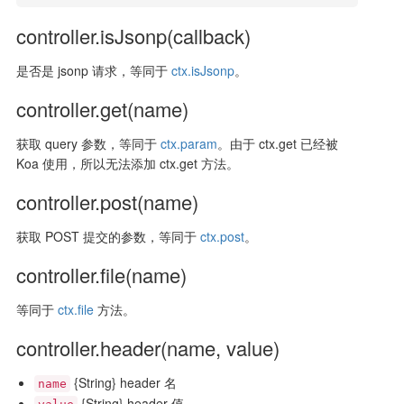
controller.isJsonp(callback)
是否是 jsonp 请求，等同于
ctx.isJsonp
。
controller.get(name)
获取 query 参数，等同于
ctx.param
。由于 ctx.get 已经被
Koa 使用，所以无法添加 ctx.get 方法。
controller.post(name)
获取 POST 提交的参数，等同于
ctx.post
。
controller.file(name)
等同于
ctx.file
方法。
controller.header(name, value)
{String} header 名
name
{String} header 值