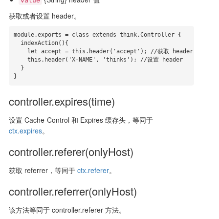
value
获取或者设置 header。
module.exports = class extends think.Controller {

  indexAction(){

    let accept = this.header('accept'); //获取 header

    this.header('X-NAME', 'thinks'); //设置 header

  }

}
controller.expires(time)
设置 Cache-Control 和 Expires 缓存头，等同于
ctx.expires
。
controller.referer(onlyHost)
获取 referrer，等同于
ctx.referer
。
controller.referrer(onlyHost)
该方法等同于 controller.referer 方法。