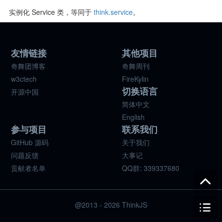
实例化 Service 类，等同于
think.service
。
友情链接
其他项目
奇舞团博客
奇舞周刊
w3ctech
FireKylin
切换语言
开源中国
简体中文
English
参与项目
联系我们
GitHub 源码
关于我们
问题反馈
大事记
贡献者名单
QQ群: 339337680
@2013 - 2026 ThinkJS