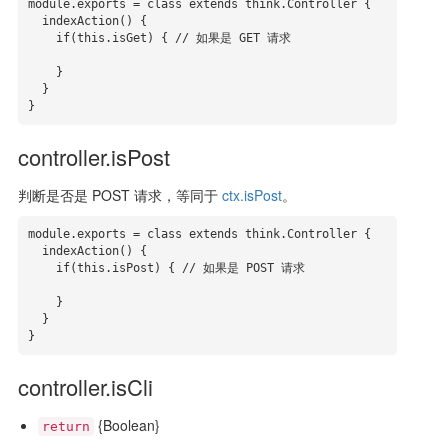
module.exports = class extends think.Controller {

  indexAction() {

    if(this.isGet) { // 如果是 GET 请求

    }

  }

}
controller.isPost
判断是否是 POST 请求，等同于
ctx.isPost
。
module.exports = class extends think.Controller {

  indexAction() {

    if(this.isPost) { // 如果是 POST 请求

    }

  }

}
controller.isCli
{Boolean}
return