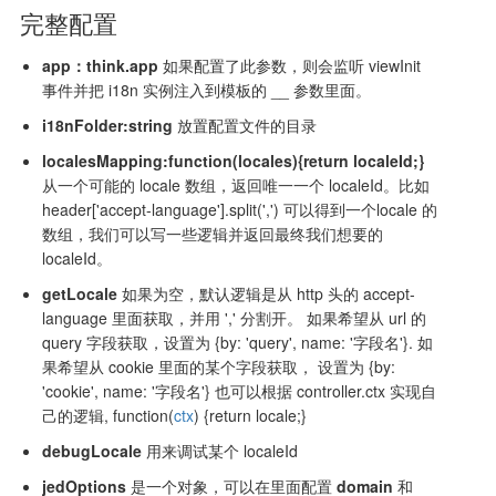
完整配置
app：think.app
如果配置了此参数，则会监听 viewInit
事件并把 i18n 实例注入到模板的 __ 参数里面。
i18nFolder:string
放置配置文件的目录
localesMapping:function(locales){return localeId;}
从一个可能的 locale 数组，返回唯一一个 localeId。比如
header['accept-language'].split(',') 可以得到一个locale 的
数组，我们可以写一些逻辑并返回最终我们想要的
localeId。
getLocale
如果为空，默认逻辑是从 http 头的 accept-
language 里面获取，并用 ',' 分割开。 如果希望从 url 的
query 字段获取，设置为 {by: 'query', name: '字段名'}. 如
果希望从 cookie 里面的某个字段获取， 设置为 {by:
'cookie', name: '字段名'} 也可以根据 controller.ctx 实现自
己的逻辑, function(
ctx
) {return locale;}
debugLocale
用来调试某个 localeId
jedOptions
是一个对象，可以在里面配置
domain
和