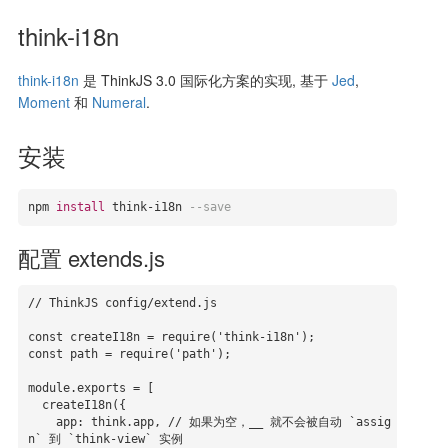
think-i18n
think-i18n
是 ThinkJS 3.0 国际化方案的实现, 基于
Jed
,
Moment
和
Numeral
.
安装
npm 
install
 think-i18n 
--save
配置 extends.js
// ThinkJS config/extend.js

const createI18n = require('think-i18n');

const path = require('path');

module.exports = [

  createI18n({

    app: think.app, // 如果为空，__ 就不会被自动 `assig
n` 到 `think-view` 实例
