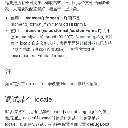
需要把所有长日期显示修改格式，不用到每个文件里面取修
改，只需要改配置就好，相当于一层抽象。
使用
__.moment().format('llll')
而不是
moment().format('YYYY-MM-dd HH:mm').
使用
__.numeral(value).format('customFormat')
而不
是 numeral(value).format('00.00$'),
Numeral
是不支持对
每个 locale 自定义格式的，类库里面通过额外的代码支持
了这个功能（具体可以看源码），配置方式参考
locale.numeralFormat.formats。
注
如果定义了
en
locale， 会覆盖
Numeral
默认的配置。
调试某个 locale
默认情况下，是通过读取 header['accept-language'] 的值，
然后通过 localesMapping 转换后作为某一时刻采纳的
locale。如果需要调试，在 view 配置里面设置
debugLocal