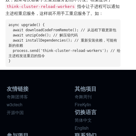
指令让子进程可以通知
think-cluster-reload-workers
主进程重启服务，这样就不用手工重启服务了。如：
async upgrade() {

  await downloadCodeFromRemote(); // 从远程下载更新包

  await unzipCode(); // 解压缩代码

  await installDependencies(); // 重新安装依赖，可能有
新的依赖

  process.send('think-cluster-reload-workers'); // 给
主进程发送重启的指令

}
友情链接
其他项目
奇舞团博客
奇舞周刊
w3ctech
FireKylin
切换语言
开源中国
简体中文
English
参与项目
联系我们