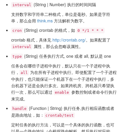
{String | Number} 执行的时间间隔
interval
支持数字和字符串二种格式，单位是毫秒。如果是字符
串，那么会用
think.ms
方法解析为数字。
{String} crontab 的格式，如
cron
0 */1 * * *
crontab 格式，具体见
http://crontab.org/
。如果配置了
属性，那么会忽略该属性。
interval
{String} 任务执行方式,
one
或者
all
, 默认是
one
type
任务会在哪些子进程中执行，默认只在一个子进程中执
行，
为在所有子进程中执行。即使配置了一个子进程
all
中执行，也只能保证一个机器下在一个子进程中执行，多
台机器下还是会执行多次。如果跨机房、跨机器只希望执
行一次，那么可以通过
参数控制或者命令行执行
enable
来完成。
{Function | String} 执行任务,执行相应函数或者
handle
是路由地址，如：
crontab/test
定时任务的执行方法，可以是一个具体的执行函数，也可
以是一个路由地址（会根据路由解析，然后执行对应的