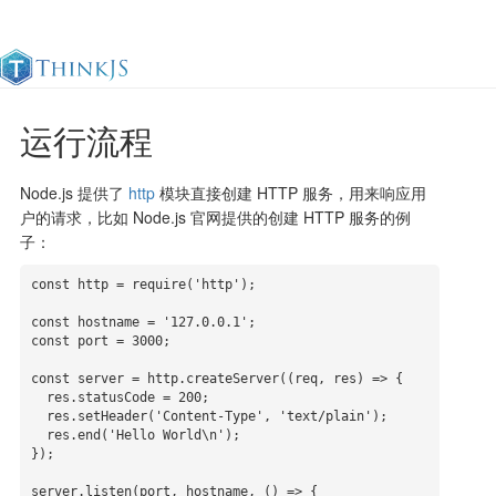
运行流程
官方文档
更新日志
最佳实践
en
Node.js 提供了
http
模块直接创建 HTTP 服务，用来响应用
户的请求，比如 Node.js 官网提供的创建 HTTP 服务的例
子：
const http = require('http');

const hostname = '127.0.0.1';

const port = 3000;

const server = http.createServer((req, res) => {

  res.statusCode = 200;

  res.setHeader('Content-Type', 'text/plain');

  res.end('Hello World\n');

});

server.listen(port, hostname, () => {
