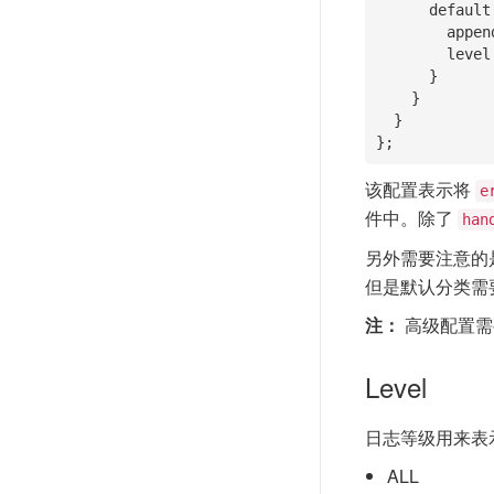
      default: { 

        appenders: ['just-errors', 'everything'], 

        level: 'debug' 

      }

    }

  }

};
该配置表示将
e
件中。除了
han
另外需要注意的
但是默认分类需
注：
高级配置
Level
日志等级用来表
ALL