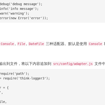
debug('debug message');

info('info message');

warn('warning');

error(new Error('error'));
,
,
三种适配器。默认是使用
Console
File
DateFile
Console
输出到文件，将以下内容追加到
文件
src/config/adapter.js
require('path');

= require('think-logger3');

 = {
