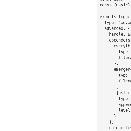
const {Basic}
exports.logger
  type: 'advanced',

  advanced: {

    handle: Basic,

    appenders: {

      everything: { 

        type: 'file', 

        filename: path.join(think.ROOT_PATH, 'logs/all-the-logs.log') 

      },

      emergencies: {  

        type: 'file', 

        filename: path.join(think.ROOT_PATH, 'logs/oh-no-not-again.log') 

      },

      'just-errors': { 

        type: 'logLevelFilter', 

        appender: 'emergencies', 

        level: 'error' 

      }

    },

    categories: {
