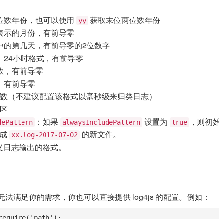
四位数年份，也可以使用
获取末位两位数年份
yy
字表示的月份，有前导零
份中的第几天，有前导零的2位数字
时，24小时格式，有前导零
钟数，有前导零
数，有前导零
毫秒数（不建议配置该格式以毫秒级来归类日志）
时区
：如果
设置为
，则初
dePattern
alwaysIncludePattern
true
生成
的新文件。
xx.log-2017-07-02
义日志输出的格式。
法满足你的需求，你也可以直接提供 log4js 的配置。例如：
require('path');
