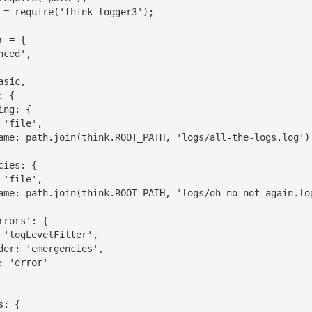
 = require('think-logger3');

 = {
