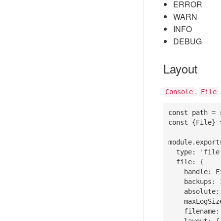
ERROR
WARN
INFO
DEBUG
Layout
,
Console
File
const path = 
const {File} 
module.exports
  type: 'file',

  file: {

    handle: File,

    backups: 10,

    absolute: true,

    maxLogSize: 50 * 1024,  //50M

    filename: path.join(think.ROOT_PATH, 'logs/xx.log'),
