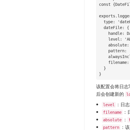
const {DateFi
exports.logger
  type: 'dateFile',

  dateFile: {

    handle: DateFile,

    level: 'ALL',

    absolute: true,

    pattern: '-yyyy-MM-dd',

    alwaysIncludePattern: false,

    filename: path.join(think.ROOT_PATH, 'logs/xx.log')

  }

该配置会将日志
后会创建新的
l
：日志
level
：
filename
：
absolute
：该
pattern