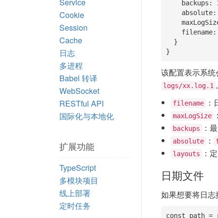
Service
    backups: 10,

    absolute: true,

Cookie
    maxLogSize: 50 * 1024,  //50M

Session
    filename: path.join(think.ROOT_PATH, 'logs/xx.log')

Cache
  }

日志
多进程
该配置表示系统
Babel 转译
logs/xx.log.1
WebSocket
：
RESTful API
filename
国际化与本地化
maxLogSize
：最
backups
：
absolute
扩展功能
：定
layouts
TypeScript
日期文件
多模块项目
线上部署
如果想要将日志
定时任务
const path = 