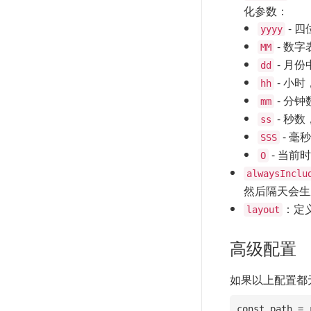
化参数：
- 
yyyy
- 数
MM
- 月
dd
- 小
hh
- 分
mm
- 秒
ss
- 
SSS
- 当前
O
alwaysInclu
然后隔天会
：定
layout
高级配置
如果以上配置都无
const path = 