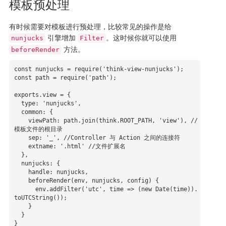
模板预处理
有时候需要对模板进行预处理，比较常见的操作是给
引擎增加
。这时候你就可以使用
nunjucks
Filter
方法。
beforeRender
const nunjucks = require('think-view-nunjucks');

const path = require('path');

exports.view = {

  type: 'nunjucks',

  common: {

    viewPath: path.join(think.ROOT_PATH, 'view'), //
模板文件的根目录

    sep: '_', //Controller 与 Action 之间的连接符

    extname: '.html' //文件扩展名

  },

  nunjucks: {

    handle: nunjucks,

    beforeRender(env, nunjucks, config) {

      env.addFilter('utc', time => (new Date(time)).
toUTCString());

    }

  }

}