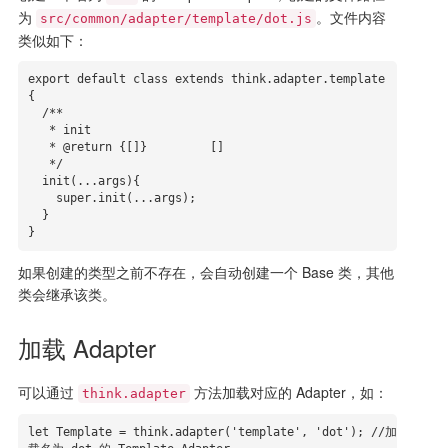
为
。文件内容
src/common/adapter/template/dot.js
类似如下：
export default class extends think.adapter.template 
{

  /**

   * init

   * @return {[]}         []

   */

  init(...args){

    super.init(...args);

  }

}
如果创建的类型之前不存在，会自动创建一个 Base 类，其他
类会继承该类。
加载 Adapter
可以通过
方法加载对应的 Adapter，如：
think.adapter
let Template = think.adapter('template', 'dot'); //加