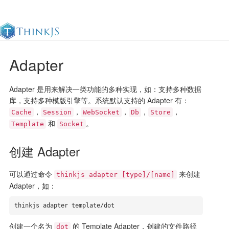
Adapter
官方文档
更新日志
最佳实践
en
Adapter 是用来解决一类功能的多种实现，如：支持多种数据
库，支持多种模版引擎等。系统默认支持的 Adapter 有：
，
，
，
，
，
Cache
Session
WebSocket
Db
Store
和
。
Template
Socket
创建 Adapter
可以通过命令
来创建
thinkjs adapter [type]/[name]
Adapter，如：
thinkjs adapter template/dot
创建一个名为
的 Template Adapter，创建的文件路径
dot