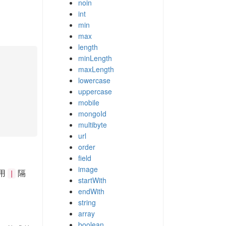
noin
int
min
max
length
minLength
maxLength
lowercase
uppercase
mobile
mongoId
multibyte
url
order
field
image
用
隔
|
startWith
endWith
string
array
boolean