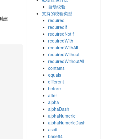
自动校验
支持的校验类型
创建
required
requiredIf
requiredNotIf
requiredWith
requiredWithAll
requiredWithout
requiredWithoutAll
contains
equals
different
before
after
alpha
alphaDash
alphaNumeric
alphaNumericDash
ascii
base64