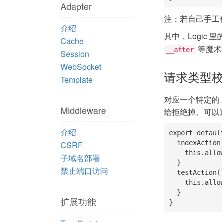
Adapter
注：若自己手工创建
介绍
其中，Logic 里的 
Cache
等魔术
__after
Session
WebSocket
请求类型
Template
对应一个特定的 
Middleware
给拒绝掉。可以
介绍
export defaul
  indexAction(){

CSRF
    this.allowMethods = 'post'; //只允许 POST 请求类型

子域名部署
  }

禁止端口访问
  testAction(){

    this.allowMethods = 'get,post'; //只允许 GET 和 POST 请求类型

  }

扩展功能
}