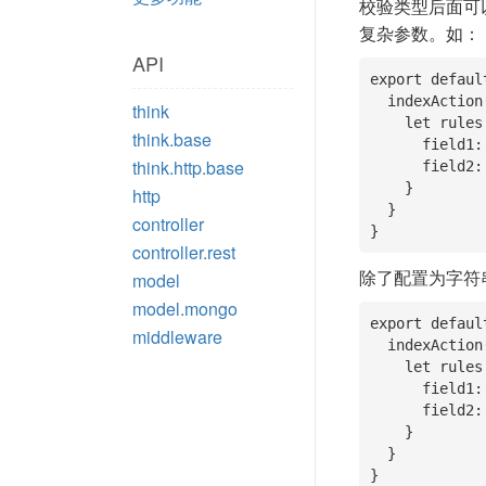
校验类型后面可
复杂参数。如：
API
export defaul
  indexAction(){

think
    let rules = {

think.base
      field1: "array|default:[1,2]", //参数为数组

think.http.base
      field2: 'object|default:{\"name\":\"thinkjs\"}' //参数为对象

    }

http
  }

controller
}
controller.rest
除了配置为字符
model
model.mongo
export defaul
middleware
  indexAction(){

    let rules = {

      field1: {required: true, array: true, default: [1, 2]}, //参数为数组

      field2: {object: true, default: {name: "thinkjs"}} //参数为对象

    }

  }

}