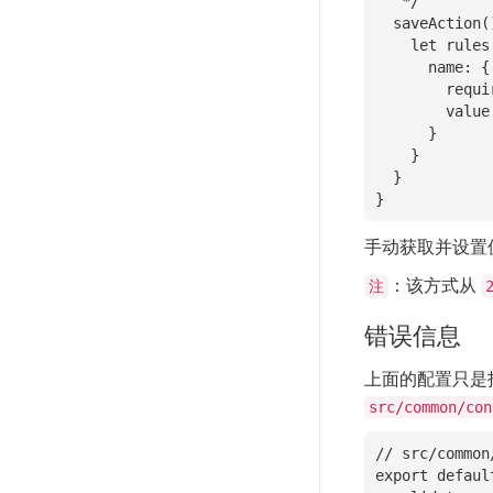
   */

  saveAction(){

    let rules = {

      name: {

        required: true,

        value: this.header('x-name') //从 header 中获取值

      }

    }

  }

}
手动获取并设置
：该方式从
注
错误信息
上面的配置只是
src/common/con
// src/common
export default