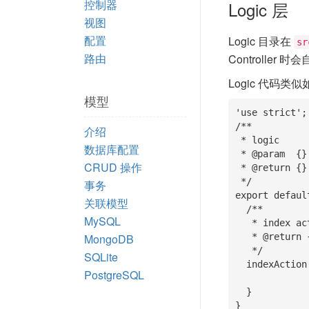
控制器
Logic 层
视图
配置
Logic 目录在
sr
路由
Controller 
Logic 代码类
模型
'use strict';

/**

介绍
 * logic

数据库配置
 * @param  {} []

CRUD 操作
 * @return {}     []

 */

事务
export defaul
关联模型
  /**

MySQL
   * index action logic

MongoDB
   * @return {} []

   */

SQLite
  indexAction(){

PostgreSQL
  }

}