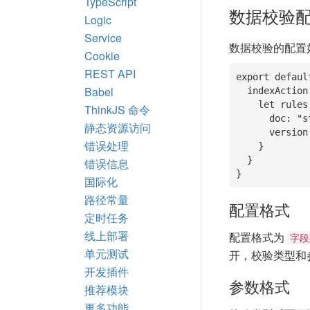
TypeScript
数据校验
Logic
Service
数据校验的配置
Cookie
REST API
export defaul
Babel
  indexAction(){

    let rules = {

ThinkJS 命令
      doc: "string|default:index",

静态资源访问
      version: "string|in:1.2,2.0|default:2.0"

错误处理
    }

  }

错误信息
}
国际化
路径常量
配置格式
定时任务
线上部署
配置格式为
字段
单元测试
开，校验类型和
开发插件
参数格式
推荐模块
更多功能