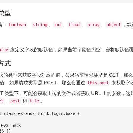
类型
有：
、
、
、
、
、
，默
boolean
string
int
float
array
object
来定义字段的默认值，如果当前字段值为空，会将默认值
alue
方式
求的类型来获取字段对应的值，如果当前请求类型是 GET，那
值。如果请求类型是 POST，那么会通过
来获取字
this.post
ST 类型下，可能会获取上传的文件或者获取 URL 上的参数
，
和
。
et
post
file
t class extends think.logic.base {
