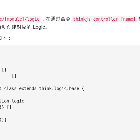
，在通过命令
c/[module]/logic
thinkjs controller [name]
时会自动创建对应的 Logic。
似如下：
t class extends think.logic.base {
