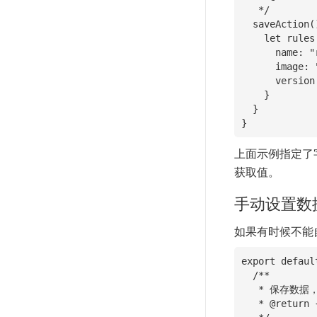
   */

  saveAction(){

    let rules = {

      name: "required",

      image: "object|file|required",

      version: "string|get|in:1.2,2.0|default:2.0"

    }

  }

}
上面示例指定了
获取值。
手动设置数
如果有时候不能自
export defaul
  /**

   * 保存数据，POST 请求

   * @return {} []
