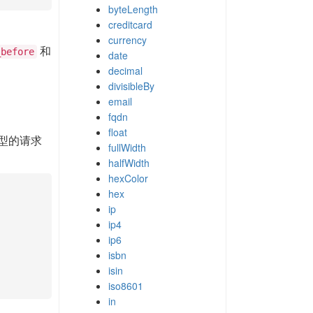
byteLength
creditcard
currency
和
_before
date
decimal
divisibleBy
email
fqdn
float
类型的请求
fullWidth
halfWidth
hexColor
hex
ip
ip4
ip6
isbn
isin
iso8601
in