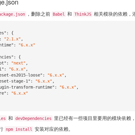
e.json
，删除之前
和
相关模块的依赖，
ackage.json
Babel
ThinkJS
es"
: {

: 
"2.1.x"
,

ntime"
: 
"6.x.x"
ncies"
: {

pt"
: 
"next"
,

i"
: 
"6.x.x"
,

eset-es2015-loose"
: 
"6.x.x"
,

eset-stage-1"
: 
"6.x.x"
,

ugin-transform-runtime"
: 
"6.x.x"
,

re"
: 
"6.x.x"
和
里已经有一些项目里要用的模块依赖
ies
devDependencies
行
安装对应的依赖。
npm install