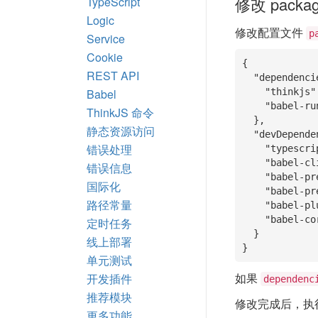
修改 packag
TypeScript
Logic
修改配置文件
p
Service
Cookie
{

REST API
"dependenci
Babel
"thinkjs"
"babel-ru
ThinkJS 命令
  },

静态资源访问
"devDepende
错误处理
"typescri
"babel-cl
错误信息
"babel-pr
国际化
"babel-pr
路径常量
"babel-pl
"babel-co
定时任务
  }

线上部署
}
单元测试
如果
开发插件
dependenc
推荐模块
修改完成后，执
更多功能