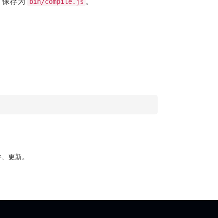
，保存为
。
bin/compile.js
合并、更新。