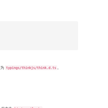
存为
。
typings/thinkjs/think.d.ts