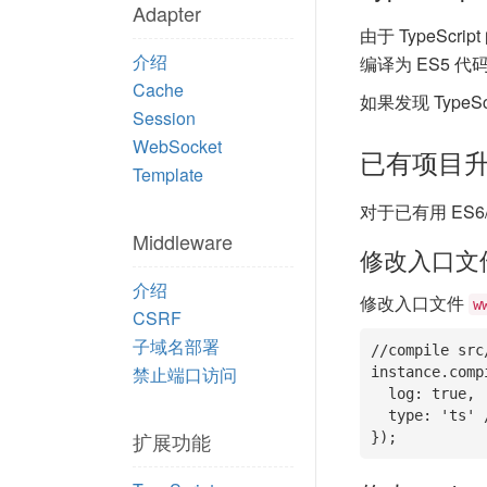
Adapter
由于 TypeScr
介绍
编译为 ES5 代
Cache
如果发现 TypeS
Session
WebSocket
已有项目升级为
Template
对于已有用 ES6
Middleware
修改入口文
介绍
修改入口文件
w
CSRF
子域名部署
//compile src
禁止端口访问
instance.compi
  log: true,

  type: 'ts' //TypeScript

扩展功能
});