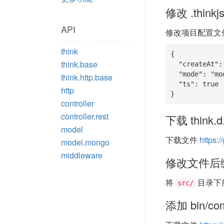
修改 .thinkjs
API
修改项目配置文
think
{

think.base
  "createAt": "2016-01-13 17:27:19",

  "mode": "module",

think.http.base
  "ts": true

http
}
controller
controller.rest
下载 think.
model
下载文件
https:/
model.mongo
middleware
修改文件后
将
目录下
src/
添加 bin/com