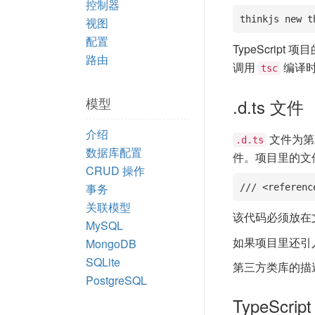
控制器
thinkjs new t
视图
配置
TypeScript
路由
调用
编译
tsc
模型
.d.ts 文件
介绍
文件为第
.d.ts
数据库配置
件。项目里的文
CRUD 操作
事务
/// <referenc
关联模型
该代码必须放在
MySQL
如果项目里还引
MongoDB
SQLite
第三方类库的描
PostgreSQL
TypeScrip