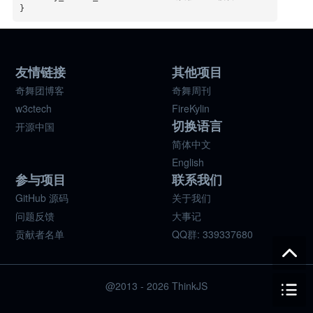
}
友情链接
其他项目
奇舞团博客
奇舞周刊
w3ctech
FireKylin
切换语言
开源中国
简体中文
English
参与项目
联系我们
GitHub 源码
关于我们
问题反馈
大事记
贡献者名单
QQ群: 339337680
@2013 - 2026 ThinkJS