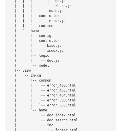
   |   |   |   |   |-- en.js

   |   |   |   |   `-- zh-cn.js

   |   |   |   `-- route.js

   |   |   |-- controller

   |   |   |    `-- error.js

   |   |   `-- runtime

   |   `-- home

   |       |-- config

   |       |-- controller

   |       |   |-- base.js

   |       |   `-- index.js

   |       |-- logic

   |       |   `-- doc.js

   |       `-- model

   |-- view

   |   `-- zh-cn

   |       |-- common

   |       |   |-- error_400.html

   |       |   |-- error_403.html

   |       |   |-- error_404.html

   |       |   |-- error_500.html

   |       |   `-- error_503.html

   |       `-- home

   |           |-- doc_index.html

   |           |-- doc_search.html

   |           |-- inc

   |           |   |-- footer.html
