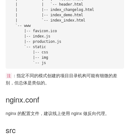
   |           |   `-- header.html

   |           |-- index_changelog.html

   |           |-- index_demo.html

   |           `-- index_index.html

   `-- www

       |-- favicon.ico

       |-- index.js

       |-- production.js

       `-- static

           |-- css

           |-- img

           `-- js
：指定不同的模式创建的项目目录机构可能有细微的差
注
别，但总体是类似的。
nginx.conf
nginx 的配置文件，建议线上使用 nginx 做反向代理。
src