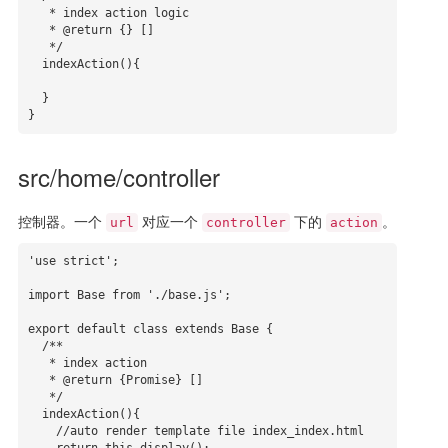
   * index action logic

   * @return {} []

   */

  indexAction(){

  }

}
src/home/controller
控制器。一个
对应一个
下的
。
url
controller
action
'use strict';

import Base from './base.js';

export default class extends Base {

  /**

   * index action

   * @return {Promise} []

   */

  indexAction(){

    //auto render template file index_index.html
