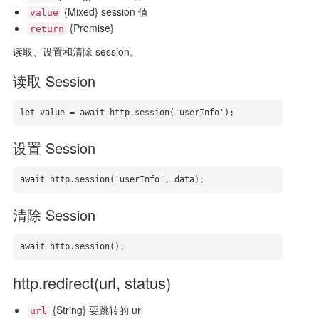
{Mixed} session 值
value
{Promise}
return
读取、设置和清除 session。
读取 Session
let value = await http.session('userInfo');
设置 Session
await http.session('userInfo', data);
清除 Session
await http.session();
http.redirect(url, status)
{String} 要跳转的 url
url