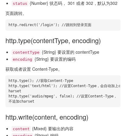
{Number} 状态码， 301 或者 302，默认为302
status
页面跳转。
http.redirect('/login'); //跳转到登录页面
http.type(contentType, encoding)
{String} 要设置的 contentType
contentType
{String} 要设置的编码
encoding
获取或者设置 Content-Type。
http.type(); //获取Content-Type

http.type('text/html'); //设置Content-Type，会自动加上c
harset

http.type('audio/mpeg', false); //设置Content-Type，
不追加charset
http.write(content, encoding)
{Mixed} 要输出的内容
content
{String} 编码
encoding