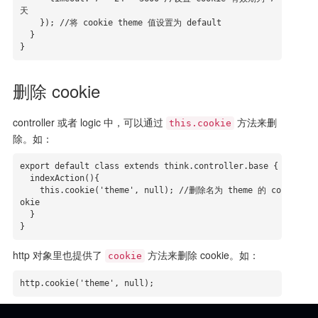
天

    }); //将 cookie theme 值设置为 default

  }

}
删除 cookie
controller 或者 logic 中，可以通过
方法来删
this.cookie
除。如：
export default class extends think.controller.base {

  indexAction(){

    this.cookie('theme', null); //删除名为 theme 的 co
okie

  }

}
http 对象里也提供了
方法来删除 cookie。如：
cookie
http.cookie('theme', null);