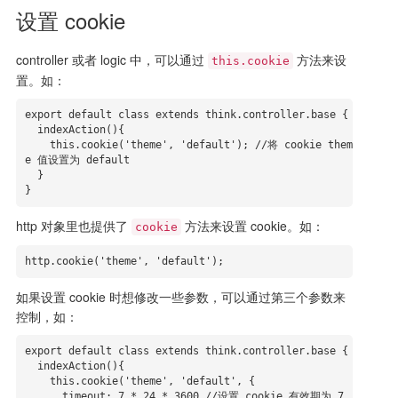
设置 cookie
controller 或者 logic 中，可以通过
方法来设
this.cookie
置。如：
export default class extends think.controller.base {

  indexAction(){

    this.cookie('theme', 'default'); //将 cookie them
e 值设置为 default

  }

}
http 对象里也提供了
方法来设置 cookie。如：
cookie
http.cookie('theme', 'default');
如果设置 cookie 时想修改一些参数，可以通过第三个参数来
控制，如：
export default class extends think.controller.base {

  indexAction(){

    this.cookie('theme', 'default', {

      timeout: 7 * 24 * 3600 //设置 cookie 有效期为 7 