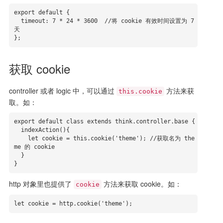
export default {

  timeout: 7 * 24 * 3600  //将 cookie 有效时间设置为 7 
天

};
获取 cookie
controller 或者 logic 中，可以通过
方法来获
this.cookie
取。如：
export default class extends think.controller.base {

  indexAction(){

    let cookie = this.cookie('theme'); //获取名为 the
me 的 cookie

  }

}
http 对象里也提供了
方法来获取 cookie。如：
cookie
let cookie = http.cookie('theme');