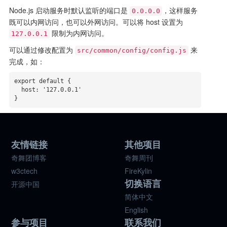
Node.js 启动服务时默认监听的端口是
，这样服务
0.0.0.0
既可以内网访问，也可以外网访问。可以将 host 设置为
限制为内网访问。
127.0.0.1
可以通过修改配置为
来
src/common/config/config.js
完成，如：
export default {

  host: '127.0.0.1'

}
友情链接
其他项目
奇舞团博客
奇舞周刊
w3ctech
FireKylin
切换语言
开源中国
简体中文
English
参与项目
联系我们