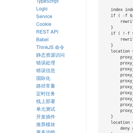
TypeScript
Logic
    index index.js index.html index.htm;

Service
    if ( -f $request_filename/index.html ){

        rewrite (.*) $1/index.html break;

Cookie
    }

REST API
    if ( !-f $request_filename ){

Babel
        rewrite (.*) /index.js;

    }

ThinkJS 命令
    location = /index.js {

静态资源访问
        proxy_http_version 1.1;

错误处理
        proxy_set_header Connection "";

        proxy_set_header X-Real-IP $remote_addr;

错误信息
        proxy_set_header X-Forwarded-For $proxy_add_x_forwarded_for;

国际化
        proxy_set_header Host $http_host;

路径常量
        proxy_set_header X-NginX-Proxy true;

定时任务
        proxy_set_header Upgrade $http_upgrade;

        proxy_set_header Connection "upgrade";

线上部署
        proxy_pass http://127.0.0.1:$node_port$request_uri;

单元测试
        proxy_redirect off;

开发插件
    }

    location = /production.js {

推荐模块
        deny all;

更多功能