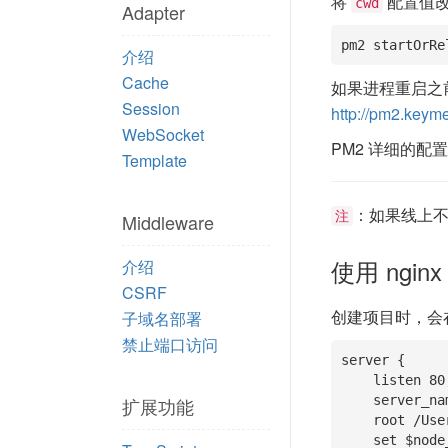
将
配置值改
cwd
Adapter
pm2 startOrRe
介绍
Cache
如果进程重启之
Session
http://pm2.keym
WebSocket
PM2 详细的配
Template
：如果线上不使
注
Middleware
使用 ngi
介绍
CSRF
创建项目时，会
子域名部署
禁止端口访问
server {

    listen 80;

    server_name localhost;

扩展功能
    root /Users/welefen/Develop/git/thinkjs/demo/www;

    set $node_port 8360;
