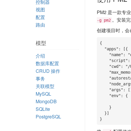
控制器
视图
PM2 是一款专
配置
。安装完
-g pm2
路由
创建项目时，会
模型
{

  "apps": [{

介绍
    "name": "demo",

    "script": "www/production.js",

数据库配置
    "cwd": "/Users/welefen/Develop/git/thinkjs/demo",

CRUD 操作
    "max_memory_restart": "1G",

事务
    "autorestart": true,

    "node_args": [],

关联模型
    "args": [],

MySQL
    "env": {

MongoDB
    }

SQLite
  }]

PostgreSQL
}