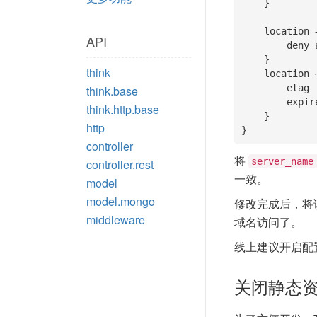
    }

    location = /testing.js {

API
        deny all;

    }

think
    location ~ /static/ {

        etag         on;

think.base
        expires      max;

think.http.base
    }

http
controller
将
server_name
controller.rest
一致。
model
model.mongo
修改完成后，将该
middleware
域名访问了。
线上建议开启配
关闭静态