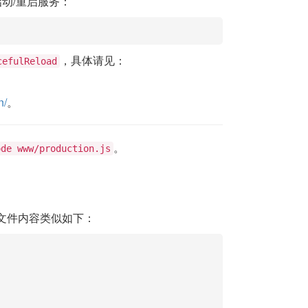
动/重启服务：
，具体请见：
cefulReload
n/
。
。
ode www/production.js
配置文件内容类似如下：