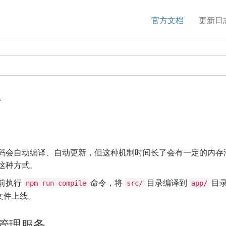
官方文档
更新日
署
码会自动编译、自动更新，但这种机制时间长了会有一定的内存
这种方式。
前执行
命令，将
目录编译到
目
npm run compile
src/
app/
文件上线。
 管理服务