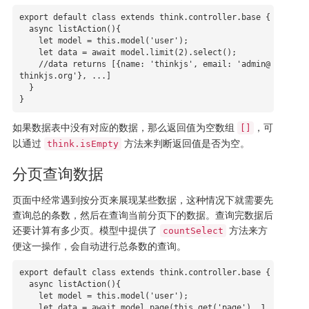
export default class extends think.controller.base {

  async listAction(){

    let model = this.model('user');

    let data = await model.limit(2).select();

    //data returns [{name: 'thinkjs', email: 'admin@
thinkjs.org'}, ...]

  }

}
如果数据表中没有对应的数据，那么返回值为空数组
，可
[]
以通过
方法来判断返回值是否为空。
think.isEmpty
分页查询数据
页面中经常遇到按分页来展现某些数据，这种情况下就需要先
查询总的条数，然后在查询当前分页下的数据。查询完数据后
还要计算有多少页。模型中提供了
方法来方
countSelect
便这一操作，会自动进行总条数的查询。
export default class extends think.controller.base {

  async listAction(){

    let model = this.model('user');

    let data = await model.page(this.get('page'), 1