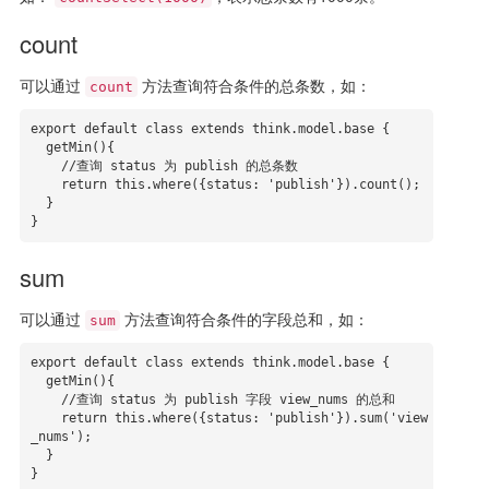
count
可以通过
方法查询符合条件的总条数，如：
count
export default class extends think.model.base {

  getMin(){

    //查询 status 为 publish 的总条数

    return this.where({status: 'publish'}).count();

  }

}
sum
可以通过
方法查询符合条件的字段总和，如：
sum
export default class extends think.model.base {

  getMin(){

    //查询 status 为 publish 字段 view_nums 的总和

    return this.where({status: 'publish'}).sum('view
_nums');

  }

}