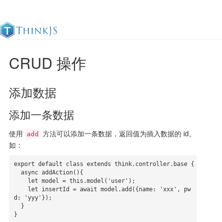
CRUD 操作
官方文档
更新日志
最佳实践
en
添加数据
添加一条数据
使用
方法可以添加一条数据，返回值为插入数据的 id。
add
如：
export default class extends think.controller.base {

  async addAction(){

    let model = this.model('user');

    let insertId = await model.add({name: 'xxx', pw
d: 'yyy'});

  }

}