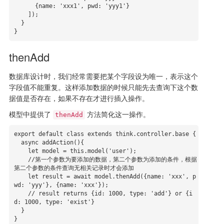
      {name: 'xxx1', pwd: 'yyy1'}

    ]);

  }

}
thenAdd
数据库设计时，我们经常需要把某个字段设为唯一，表示这个
字段值不能重复。这样添加数据的时候只能先去查询下这个数
据值是否存在，如果不存在才进行插入操作。
模型中提供了
方法简化这一操作。
thenAdd
export default class extends think.controller.base {

  async addAction(){

    let model = this.model('user');

    //第一个参数为要添加的数据，第二个参数为添加的条件，根据
第二个参数的条件查询无相关记录时才会添加

    let result = await model.thenAdd({name: 'xxx', p
wd: 'yyy'}, {name: 'xxx'});

    // result returns {id: 1000, type: 'add'} or {i
d: 1000, type: 'exist'}

  }

}