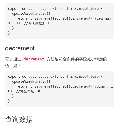
export default class extends think.model.base {

  updateViewNums(id){

    return this.where({id: id}).increment('view_num
s', 1); //将阅读数加 1

  }

}
decrement
可以通过
方法给符合条件的字段减少特定的
decrement
值，如：
export default class extends think.model.base {

  updateViewNums(id){

    return this.where({id: id}).decrement('coins', 1
0); //将金币减 10 

  }

}
查询数据