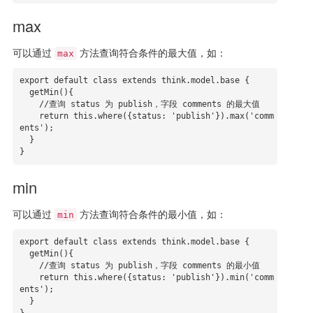
max
可以通过
方法查询符合条件的最大值，如：
max
export default class extends think.model.base {

  getMin(){

    //查询 status 为 publish，字段 comments 的最大值

    return this.where({status: 'publish'}).max('comm
ents');

  }

}
min
可以通过
方法查询符合条件的最小值，如：
min
export default class extends think.model.base {

  getMin(){

    //查询 status 为 publish，字段 comments 的最小值

    return this.where({status: 'publish'}).min('comm
ents');

  }
