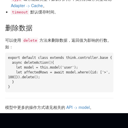
Adapter -> Cache
。
默认缓存时间。
timeout
删除数据
可以使用
方法来删除数据，返回值为影响的行数。
delete
如：
export default class extends think.controller.base {

  async deleteAction(){

    let model = this.model('user');

    let affectedRows = await model.where({id: ['>', 
100]}).delete();

  }

}
模型中更多的操作方式请见相关的
API -> model
。