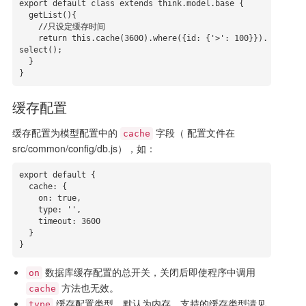
export default class extends think.model.base {

  getList(){

    //只设定缓存时间

    return this.cache(3600).where({id: {'>': 100}}).
select();

  }

}
缓存配置
缓存配置为模型配置中的
字段（ 配置文件在
cache
src/common/config/db.js），如：
export default {

  cache: {

    on: true,

    type: '', 

    timeout: 3600

  }

}
数据库缓存配置的总开关，关闭后即使程序中调用
on
方法也无效。
cache
缓存配置类型，默认为内存，支持的缓存类型请见
type