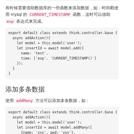
有时候需要借助数据库的一些函数来添加数据，如：时间戳使
用 mysql 的
函数，这时可以借助
CURRENT_TIMESTAMP
表达式来完成。
exp
export default class extends think.controller.base {

  async addAction(){

    let model = this.model('user');

    let insertId = await model.add({

      name: 'test',

      time: ['exp', 'CURRENT_TIMESTAMP()']

    });

  }

}
添加多条数据
使用
方法可以添加多条数据，如：
addMany
export default class extends think.controller.base {

  async addAction(){

    let model = this.model('user');

    let insertId = await model.addMany([

      {name: 'xxx', pwd: 'yyy'},
