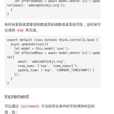
    let affectedRows = await model.where('1=1').upda
te({email: 'admin@thinkjs.org'});

  }

}
有时候更新值需要借助数据库的函数或者其他字段，这时候可
以借助
来完成。
exp
export default class extends think.controlle.base {

  async updateAction(){

    let model = this.model('user');

    let affectedRows = await model.where('1=1').upda
te({

      email: 'admin@thinkjs.org',

      view_nums: ['exp', 'view_nums+1'],

      update_time: ['exp', 'CURRENT_TIMESTAMP()']

    });

  }

}
increment
可以通过
方法给符合条件的字段增加特定的
increment
值，如：