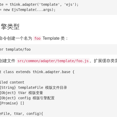
te = think.adapter('template', 'ejs');

= new EjsTemplate(...args);
引擎类型
命令创建一个名为
Template 类：
foo
er template/foo
创建文件
。扩展缓存类
src/common/adapter/template/foo.js
t class extends think.adapter.base {
