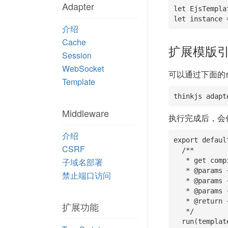
Adapter
let EjsTempla
let instance 
介绍
Cache
扩展模版
Session
WebSocket
可以通过下面的
Template
thinkjs adapt
Middleware
执行完成后，会
介绍
export defaul
CSRF
  /**

子域名部署
   * get compiled content

   * @params {String} templateFile 模版文件目录

禁止端口访问
   * @params {Object} tVar 模版变量

   * @params {Object} config 模版引擎配置

   * @return {Promise} []

扩展功能
   */

  run(templateFile, tVar, config){
