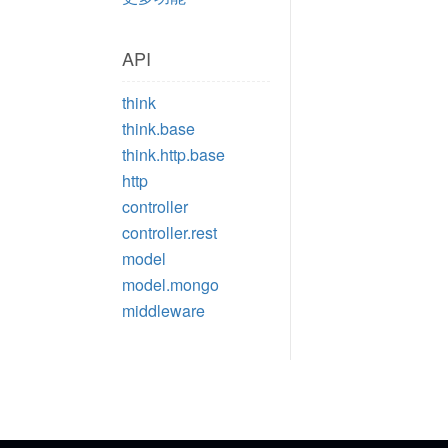
API
think
think.base
think.http.base
http
controller
controller.rest
model
model.mongo
middleware