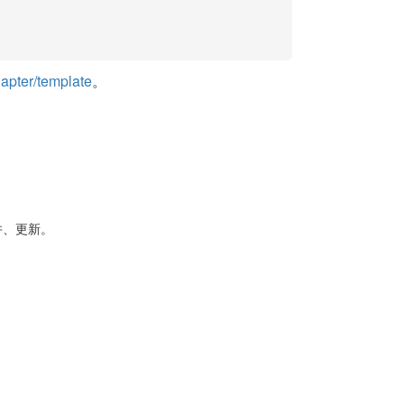
dapter/template
。
合并、更新。