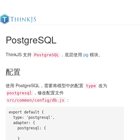
PostgreSQL
官方文档
更新日志
最佳实践
en
ThinkJS 支持
，底层使用
pg
模块。
PostgreSQL
配置
使用 PostgreSQL，需要将模型中的配置
改为
type
，修改配置文件
postgresql
：
src/common/config/db.js
export default {

  type: 'postgresql',

  adapter: {

    postgresql: {

    }
