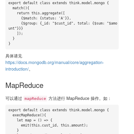
export default class extends think.model.mongo {

  match(){

    return this.aggregate([

      {$match: {status: 'A'}},

      {$group: {_id: "$cust_id", total: {$sum: "$amo
unt"}}}

    ]);

  }

}
具体请见
https://docs.mongodb.org/manual/core/aggregation-
introduction/
。
MapReduce
可以通过
方法进行 MapReduce 操作。如：
mapReduce
export default class extends think.model.mongo {

  execMapReduce(){

    let map = () => {

      emit(this.cust_id, this.amount);

    }
