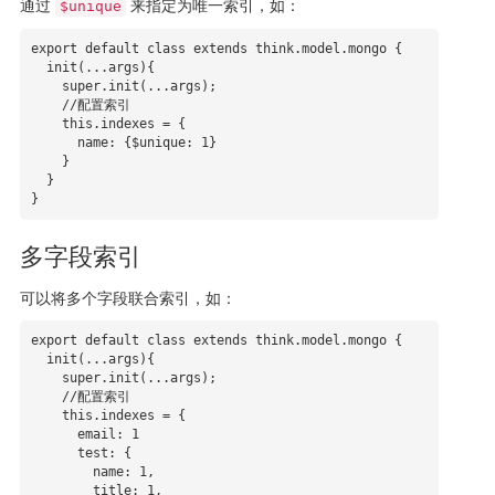
通过
来指定为唯一索引，如：
$unique
export default class extends think.model.mongo {

  init(...args){

    super.init(...args);

    //配置索引

    this.indexes = { 

      name: {$unique: 1}

    }

  }

}
多字段索引
可以将多个字段联合索引，如：
export default class extends think.model.mongo {

  init(...args){

    super.init(...args);

    //配置索引

    this.indexes = { 

      email: 1

      test: {

        name: 1,

        title: 1,
