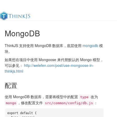
MongoDB
官方文档
更新日志
最佳实践
en
ThinkJS 支持使用 MongoDB 数据库，底层使用
mongodb
模
块。
如果想在项目中使用 Mongoose 来代替默认的 Mongo 模型，
可以参见：
http://welefen.com/post/use-mongoose-in-
thinkjs.html
配置
使用 MongoDB 数据库，需要将模型中的配置
改为
type
，修改配置文件
：
mongo
src/common/config/db.js
export default {
