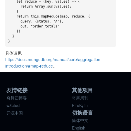
    let reduce = (key, values) => {

      return Array.sum(values);

    }

    return this.mapReduce(map, reduce, {

      query: {status: "A"},

      out: "order_totals"

    })

  }

}
具体请见
https://docs.mongodb.org/manual/core/aggregation-
introduction/#map-reduce
。
友情链接
其他项目
奇舞团博客
奇舞周刊
w3ctech
FireKylin
切换语言
开源中国
简体中文
English