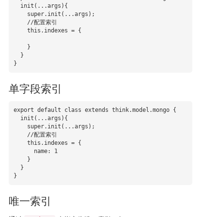
  init(...args){

    super.init(...args);

    //配置索引

    this.indexes = { 

    }

  }

}
单字段索引
export default class extends think.model.mongo {

  init(...args){

    super.init(...args);

    //配置索引

    this.indexes = { 

      name: 1

    }

  }

}
唯一索引