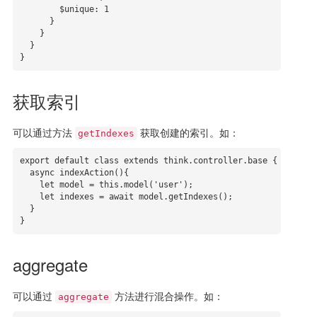
        $unique: 1

      }

    }

  }

}
获取索引
可以通过方法
获取创建的索引。如：
getIndexes
export default class extends think.controller.base {

  async indexAction(){

    let model = this.model('user');

    let indexes = await model.getIndexes();

  }

}
aggregate
可以通过
方法进行混合操作。如：
aggregate