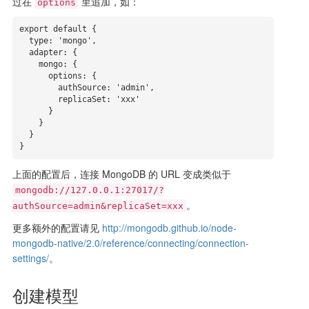
过在
里追加，如：
options
export default {

  type: 'mongo',

  adapter: {

    mongo: {

      options: {

        authSource: 'admin',

        replicaSet: 'xxx'

      }

    }

  }

}
上面的配置后，连接 MongoDB 的 URL 变成类似于
mongodb://127.0.0.1:27017/?
。
authSource=admin&replicaSet=xxx
更多额外的配置请见
http://mongodb.github.io/node-
mongodb-native/2.0/reference/connecting/connection-
settings/
。
创建模型