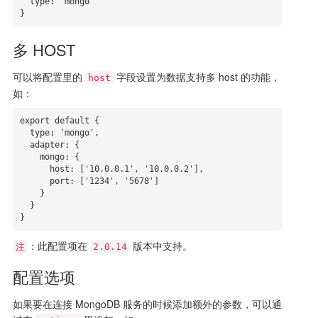
  type: 'mongo'

}
多 HOST
可以将配置里的
字段设置为数据支持多 host 的功能，
host
如：
export default {

  type: 'mongo',

  adapter: {

    mongo: {

      host: ['10.0.0.1', '10.0.0.2'],

      port: ['1234', '5678']

    }

  }

}
：此配置项在
版本中支持。
注
2.0.14
配置选项
如果要在连接 MongoDB 服务的时候添加额外的参数，可以通