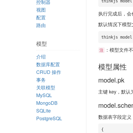
控制器
thinkjs model
视图
执行完成后，会
配置
默认情况下模型
路由
thinkjs model
模型
：模型文件
注
介绍
数据库配置
模型属性
CRUD 操作
model.pk
事务
关联模型
主键 key，默认
MySQL
MongoDB
model.sch
SQLite
数据表字段定义
PostgreSQL
{
