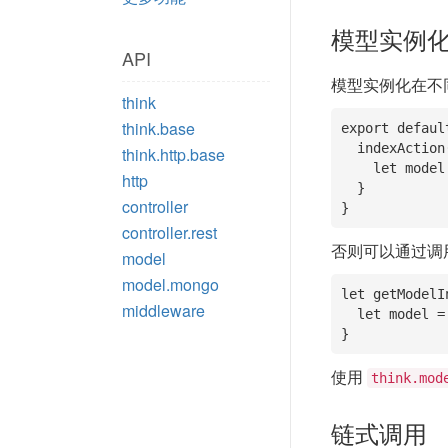
模型实例
API
模型实例化在不
think
think.base
export defaul
  indexAction(){

think.http.base
    let model = this.model('user');

http
  }

controller
}
controller.rest
否则可以通过调
model
model.mongo
let getModelI
middleware
  let model = think.model('user', think.config('db'), 'home');

}
使用
think.mod
链式调用