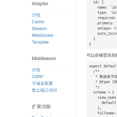
Adapter
  id: {

    name: 'id',

    type: 'int', //类型

介绍
    required: true, //是否必填

Cache
    primary: true, //是否是主键

Session
    unique: true, //是否唯一

    auto_increment: true //是否自增

WebSocket
  }

Template
}
可以在模型添加
Middleware
export defaul
介绍
  /**

CSRF
   * 数据表字段定义

   * @type {Object}

子域名部署
   */

禁止端口访问
  schema = {

    view_nums: { //阅读数

      default: 0  //默认为 0

扩展功能
    },

    fullname: { //全名
