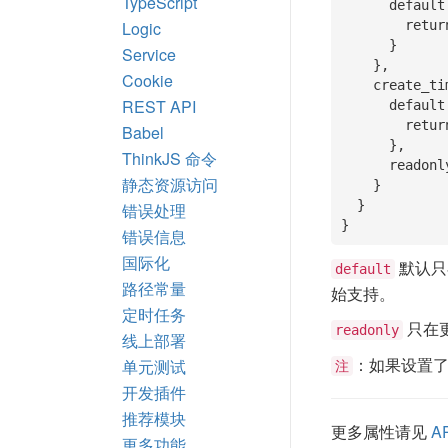
TypeScript
      default: function() { //first_name 和 last_name 的组合，这里不能用 Arrows Function

Logic
        return this.first_name + this.last_name;

      }

Service
    },

Cookie
    create_time: { //创建时间

REST API
      default: () => { //获取当前时间

        return moment().format('YYYY-MM-DD HH:mm:ss')

Babel
      },

ThinkJS 命令
      readonly: true //只读，添加后不可修改

静态资源访问
    }

  }

错误处理
}
错误信息
国际化
默认只
default
路径常量
始支持。
定时任务
只在
readonly
线上部署
：如果设置
单元测试
注
开发插件
推荐模块
更多属性请见
AP
更多功能