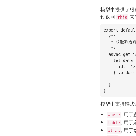
模型中提供了很
过返回
来
this
export defaul
  /**

   * 获取列表数据

   */

  async getList(){

    let data = await this.field('title, content').where({

      id: ['>', 100]

    }).order('id DESC').select();

    ...

  }

}
模型中支持链式
, 用
where
, 用
table
, 用
alias