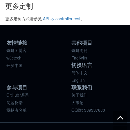
更多定制
更多定制方式请参见
API -> controller.rest
。
友情链接
其他项目
奇舞团博客
奇舞周刊
w3ctech
FireKylin
切换语言
开源中国
简体中文
English
参与项目
联系我们
GitHub 源码
关于我们
问题反馈
大事记
贡献者名单
QQ群: 339337680