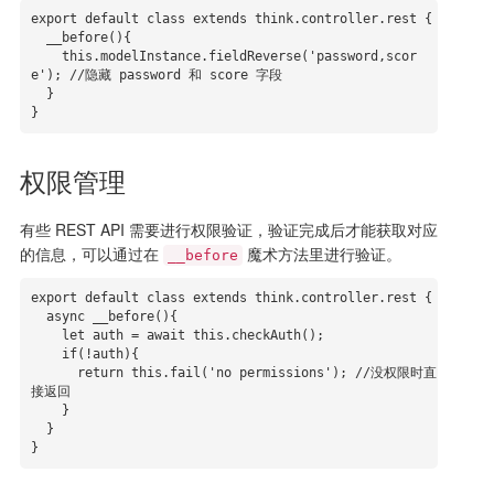
export default class extends think.controller.rest {

  __before(){

    this.modelInstance.fieldReverse('password,scor
e'); //隐藏 password 和 score 字段

  }

}
权限管理
有些 REST API 需要进行权限验证，验证完成后才能获取对应
的信息，可以通过在
魔术方法里进行验证。
__before
export default class extends think.controller.rest {

  async __before(){

    let auth = await this.checkAuth();

    if(!auth){

      return this.fail('no permissions'); //没权限时直
接返回

    }

  }

}