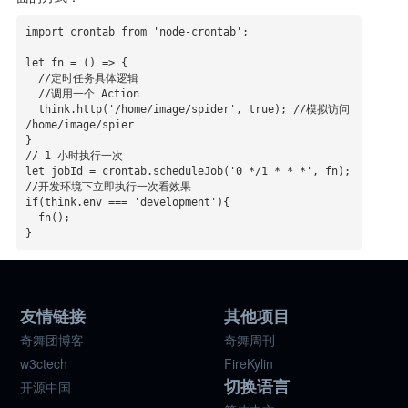
import crontab from 'node-crontab';

let fn = () => {

  //定时任务具体逻辑

  //调用一个 Action

  think.http('/home/image/spider', true); //模拟访问 
/home/image/spier

}

// 1 小时执行一次

let jobId = crontab.scheduleJob('0 */1 * * *', fn);

//开发环境下立即执行一次看效果

if(think.env === 'development'){

  fn();

}
友情链接
其他项目
奇舞团博客
奇舞周刊
w3ctech
FireKylin
切换语言
开源中国